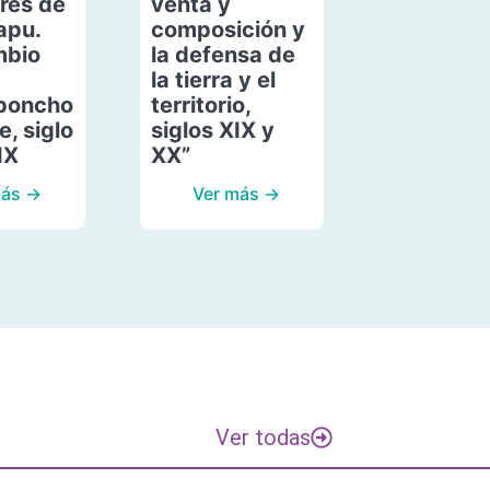
res de
venta y
apu.
composición y
mbio
la defensa de
la tierra y el
poncho
territorio,
, siglo
siglos XIX y
IX
XX”
más →
Ver más →
Ver todas