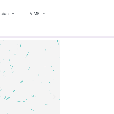
ación
VIME