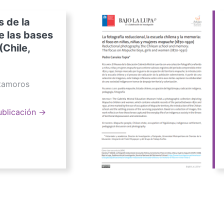
s de la
e las bases
(Chile,
atamoros
ublicación →