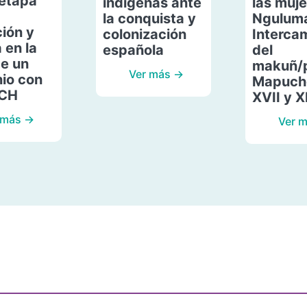
etapa
indígenas ante
las muje
la conquista y
Ngulum
ión y
colonización
Interca
 en la
española
del
de un
makuñ/
Ver más →
io con
Mapuche
ACH
XVII y X
 más →
Ver 