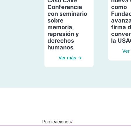
caso Calle
nueva 
Conferencia
como
con seminario
Fundac
sobre
avanza
memoria,
firma 
represión y
conven
derechos
la US
humanos
Ver
Ver más →
Publicaciones
/