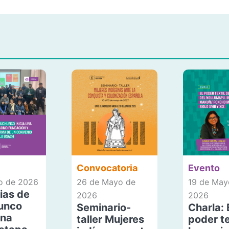
Convocatoria
Evento
io de 2026
26 de Mayo de
19 de May
ias de
2026
2026
unco
Seminario-
Charla: 
una
taller Mujeres
poder te