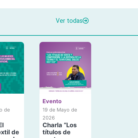
Ver todas
Evento
o de
19 de Mayo de
2026
El
Charla “Los
xtil de
títulos de