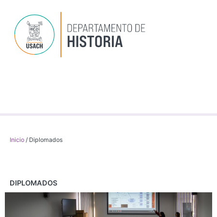
Ir
al
contenido
Dep
P
Inv
Inicio
/
Diplomados
DIPLOMADOS