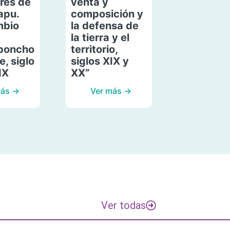
res de
venta y
apu.
composición y
mbio
la defensa de
la tierra y el
poncho
territorio,
, siglo
siglos XIX y
IX
XX”
más →
Ver más →
Ver todas