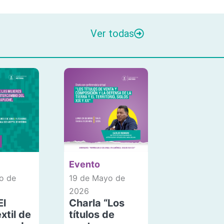
Ver todas
Evento
o de
19 de Mayo de
2026
El
Charla “Los
xtil de
títulos de