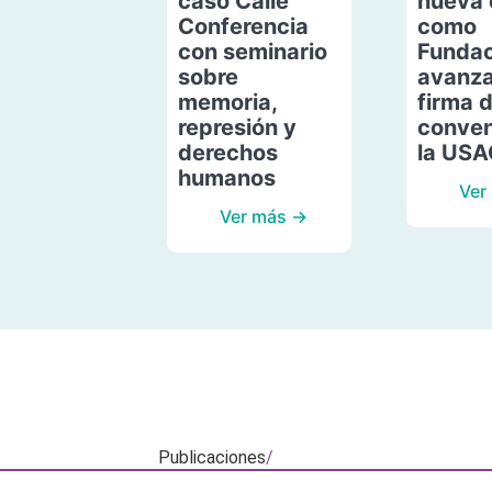
caso Calle
nueva 
Conferencia
como
con seminario
Fundac
sobre
avanza
memoria,
firma 
represión y
conven
derechos
la US
humanos
Ver
Ver más →
Publicaciones
/