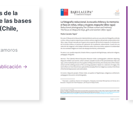
s de la
e las bases
(Chile,
atamoros
ublicación →