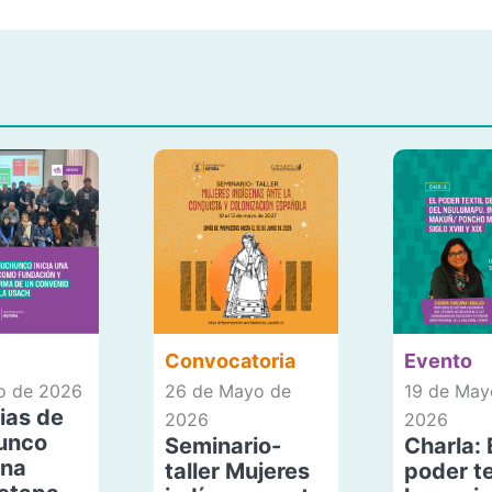
Convocatoria
Evento
io de 2026
26 de Mayo de
19 de May
ias de
2026
2026
unco
Seminario-
Charla: 
una
taller Mujeres
poder te