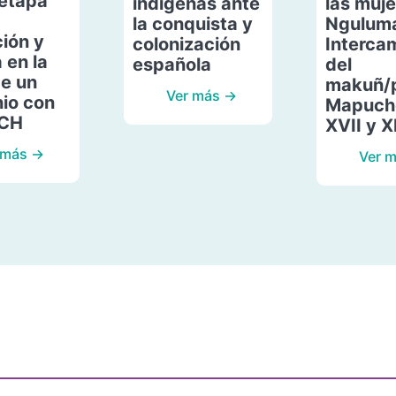
etapa
indígenas ante
las muje
la conquista y
Ngulum
ión y
colonización
Interca
 en la
española
del
de un
makuñ/
Ver más →
io con
Mapuche
ACH
XVII y X
 más →
Ver 