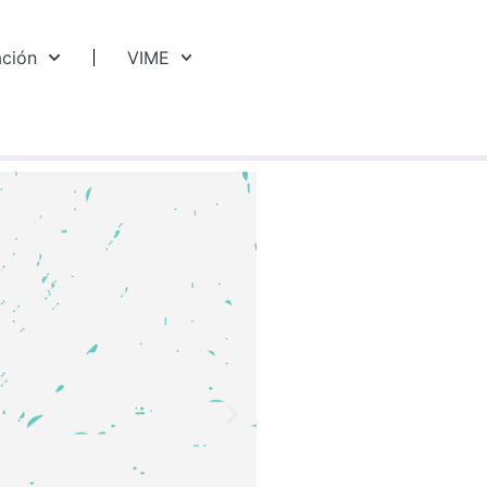
ación
VIME