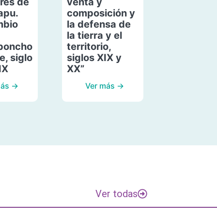
res de
venta y
apu.
composición y
mbio
la defensa de
la tierra y el
poncho
territorio,
, siglo
siglos XIX y
IX
XX”
más →
Ver más →
Ver todas