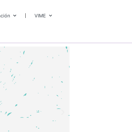
ación
VIME