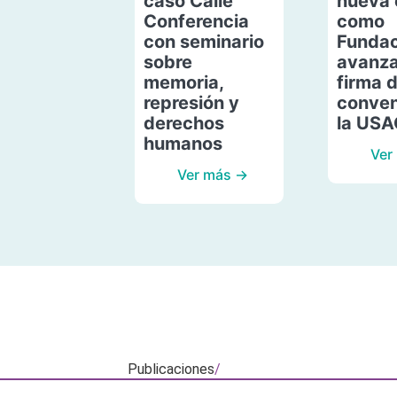
caso Calle
nueva 
Conferencia
como
con seminario
Fundac
sobre
avanza
memoria,
firma 
represión y
conven
derechos
la US
humanos
Ver
Ver más →
Publicaciones
/