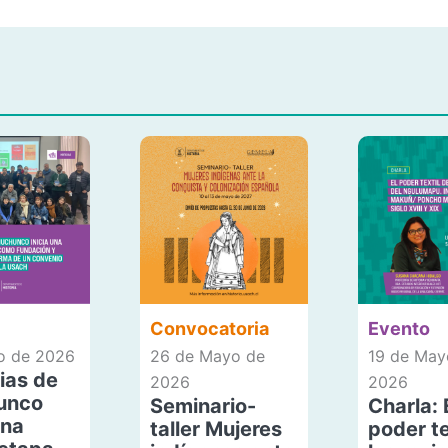
Convocatoria
Evento
io de 2026
26 de Mayo de
19 de May
ias de
2026
2026
unco
Seminario-
Charla: 
una
taller Mujeres
poder te