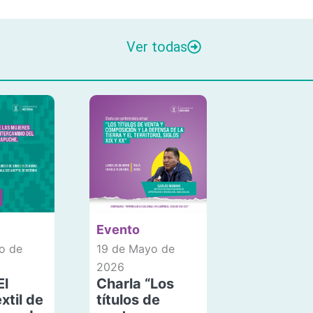
Ver todas
Evento
o de
19 de Mayo de
2026
El
Charla “Los
xtil de
títulos de