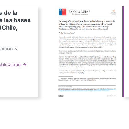
s de la
e las bases
(Chile,
atamoros
ublicación →