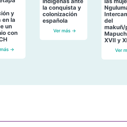
etapa
indígenas ante
las muje
la conquista y
Ngulum
ión y
colonización
Interca
 en la
española
del
de un
makuñ/
Ver más →
io con
Mapuche
ACH
XVII y X
 más →
Ver 