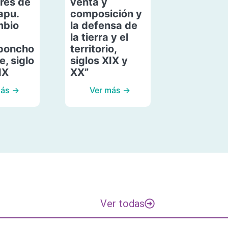
res de
venta y
apu.
composición y
mbio
la defensa de
la tierra y el
poncho
territorio,
, siglo
siglos XIX y
IX
XX”
más →
Ver más →
Ver todas