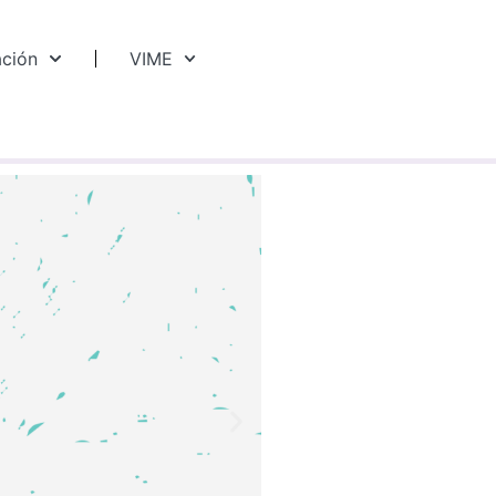
ación
VIME