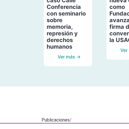
caso Calle
nueva 
Conferencia
como
con seminario
Fundac
sobre
avanza
memoria,
firma 
represión y
conven
derechos
la US
humanos
Ver
Ver más →
Publicaciones
/