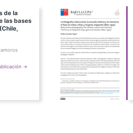
s de la
e las bases
(Chile,
atamoros
ublicación →