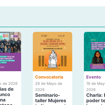
Convocatoria
Evento
io de 2026
26 de Mayo de
19 de May
ias de
2026
2026
unco
Seminario-
Charla: 
una
taller Mujeres
poder te