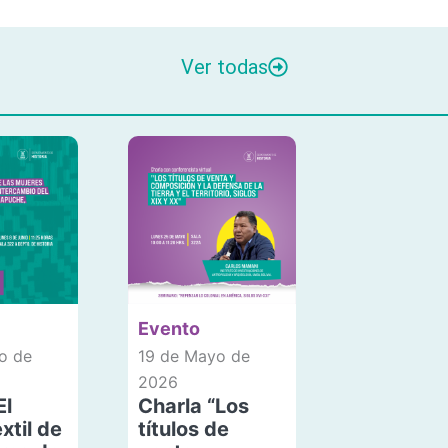
Ver todas
Evento
o de
19 de Mayo de
2026
El
Charla “Los
xtil de
títulos de