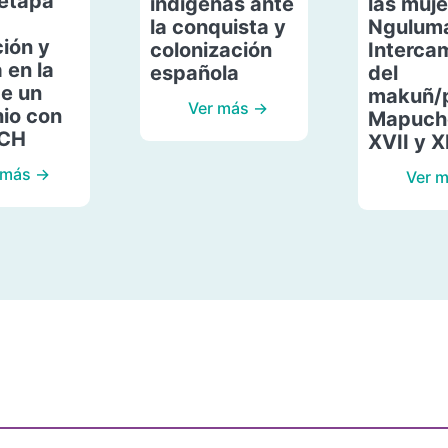
etapa
indígenas ante
las muje
la conquista y
Ngulum
ión y
colonización
Interca
 en la
española
del
de un
makuñ/
Ver más →
io con
Mapuche
ACH
XVII y X
 más →
Ver 