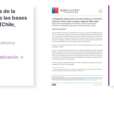
s de la
e las bases
(Chile,
atamoros
ublicación →