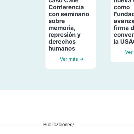
caso Calle
nueva 
Conferencia
como
con seminario
Fundac
sobre
avanza
memoria,
firma 
represión y
conven
derechos
la US
humanos
Ver
Ver más →
Publicaciones
/