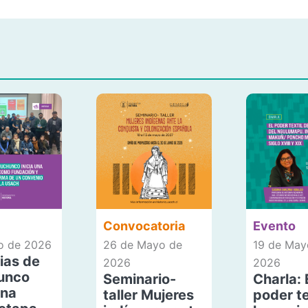
Convocatoria
Evento
io de 2026
26 de Mayo de
19 de May
ias de
2026
2026
unco
Seminario-
Charla: 
una
taller Mujeres
poder te