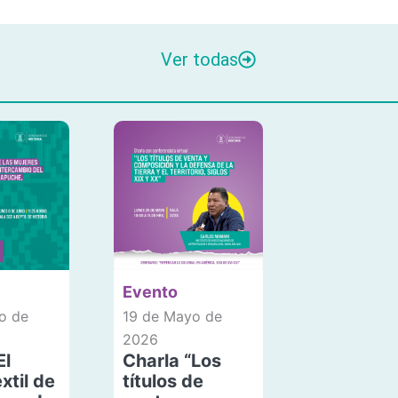
Ver todas
Evento
o de
19 de Mayo de
2026
El
Charla “Los
xtil de
títulos de