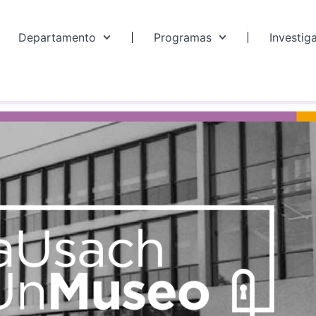
Departamento
Programas
Investig