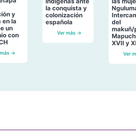
etapa
indígenas ante
las muje
la conquista y
Ngulum
ión y
colonización
Interca
 en la
española
del
de un
makuñ/
Ver más →
io con
Mapuche
ACH
XVII y X
 más →
Ver 