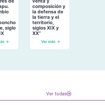
res de
venta y
apu.
composición y
mbio
la defensa de
la tierra y el
poncho
territorio,
, siglo
siglos XIX y
IX
XX”
más →
Ver más →
Ver todas