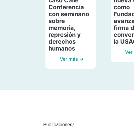
caso Calle
nueva 
Conferencia
como
con seminario
Fundac
sobre
avanza
memoria,
firma 
represión y
conven
derechos
la US
humanos
Ver
Ver más →
Publicaciones
/