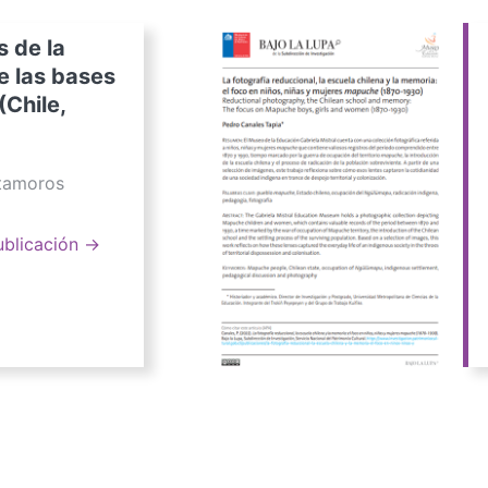
s de la
e las bases
(Chile,
atamoros
ublicación →