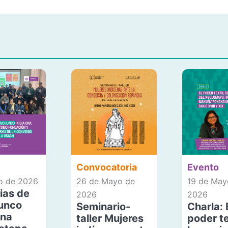
Convocatoria
Evento
io de 2026
26 de Mayo de
19 de May
ias de
2026
2026
unco
Seminario-
Charla: 
una
taller Mujeres
poder te