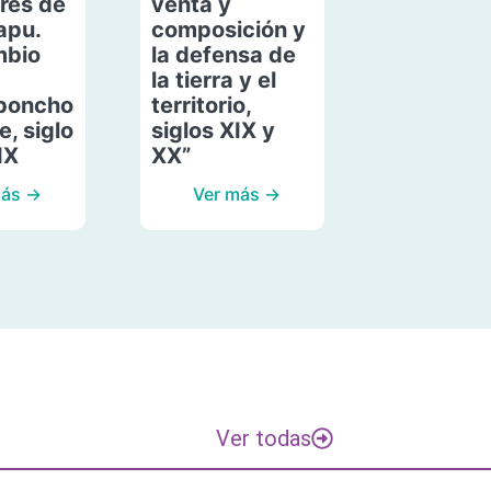
res de
venta y
apu.
composición y
mbio
la defensa de
la tierra y el
poncho
territorio,
, siglo
siglos XIX y
IX
XX”
más →
Ver más →
Ver todas