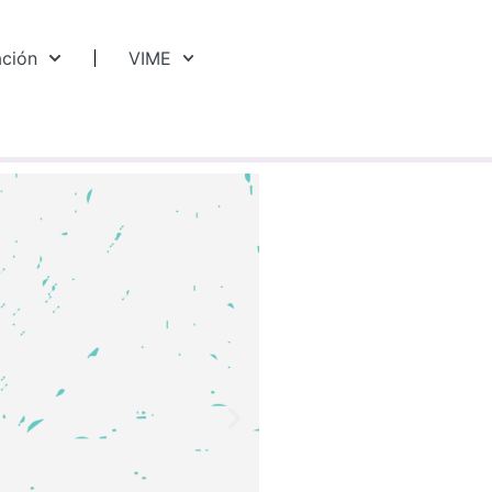
ación
VIME