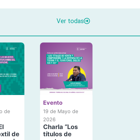
Ver todas
Evento
o de
19 de Mayo de
2026
El
Charla “Los
xtil de
títulos de