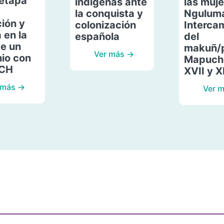
etapa
indígenas ante
las muje
la conquista y
Ngulum
ión y
colonización
Interca
 en la
española
del
de un
makuñ/
Ver más →
io con
Mapuche
ACH
XVII y X
 más →
Ver 