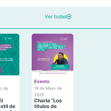
Ver todas
Evento
o de
19 de Mayo de
2026
El
Charla “Los
xtil de
títulos de