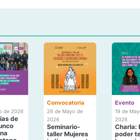
Convocatoria
Evento
io de 2026
26 de Mayo de
19 de May
ias de
2026
2026
unco
Seminario-
Charla: 
una
taller Mujeres
poder te