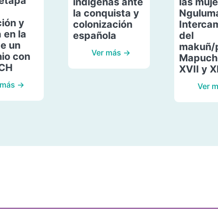
etapa
indígenas ante
las muje
la conquista y
Ngulum
ión y
colonización
Interca
 en la
española
del
de un
makuñ/
Ver más →
io con
Mapuche
ACH
XVII y X
 más →
Ver 