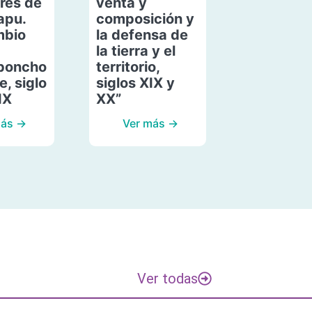
res de
venta y
apu.
composición y
mbio
la defensa de
la tierra y el
poncho
territorio,
, siglo
siglos XIX y
IX
XX”
más →
Ver más →
Ver todas