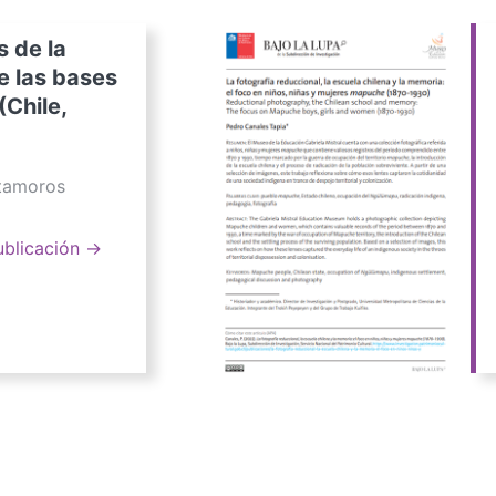
s de la
e las bases
(Chile,
atamoros
ublicación →