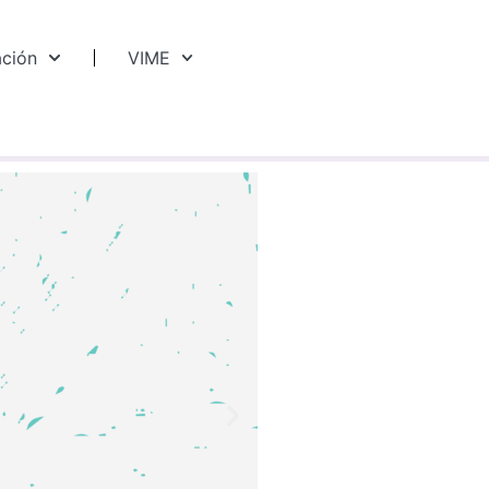
ación
VIME