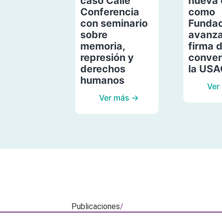
caso Calle
nueva 
Conferencia
como
con seminario
Fundac
sobre
avanza
memoria,
firma 
represión y
conven
derechos
la US
humanos
Ver
Ver más →
Publicaciones
/