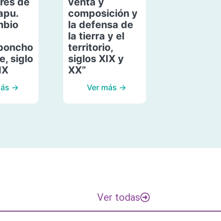
res de
venta y
apu.
composición y
mbio
la defensa de
la tierra y el
poncho
territorio,
, siglo
siglos XIX y
IX
XX”
más →
Ver más →
Ver todas