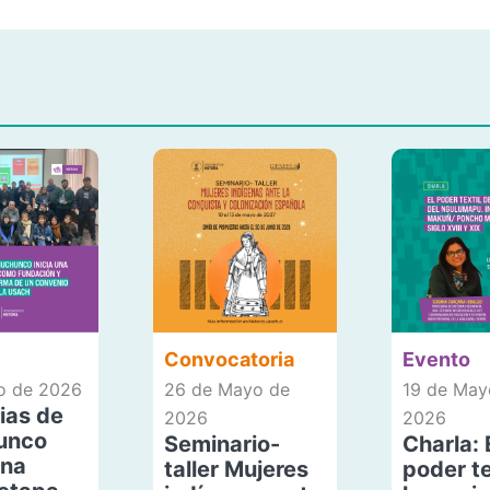
Convocatoria
Evento
io de 2026
26 de Mayo de
19 de May
ias de
2026
2026
unco
Seminario-
Charla: 
una
taller Mujeres
poder te