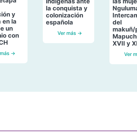
etapa
indígenas ante
las muje
la conquista y
Ngulum
ión y
colonización
Interca
 en la
española
del
de un
makuñ/
Ver más →
io con
Mapuche
ACH
XVII y X
 más →
Ver 