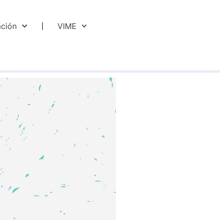
ación
VIME