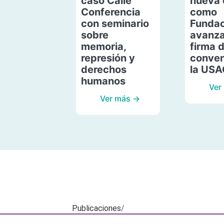
caso Calle
nueva 
Conferencia
como
con seminario
Fundac
sobre
avanza
memoria,
firma 
represión y
conven
derechos
la US
humanos
Ver
Ver más →
Publicaciones
/