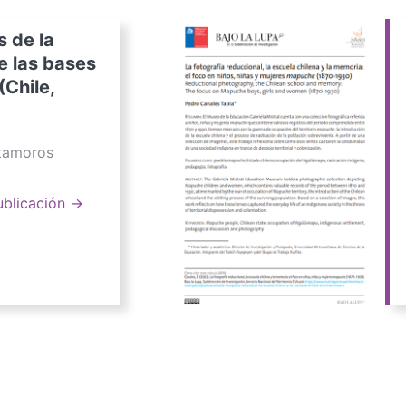
s de la
e las bases
(Chile,
atamoros
ublicación →