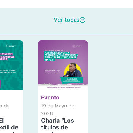
Ver todas
Evento
o de
19 de Mayo de
2026
El
Charla “Los
xtil de
títulos de