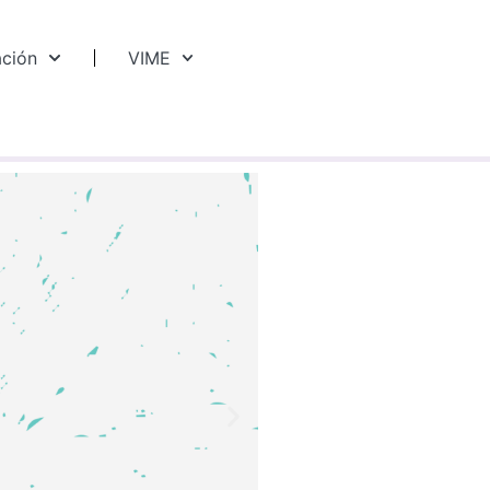
ación
VIME