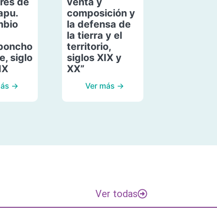
res de
venta y
apu.
composición y
mbio
la defensa de
la tierra y el
poncho
territorio,
, siglo
siglos XIX y
IX
XX”
más →
Ver más →
Ver todas