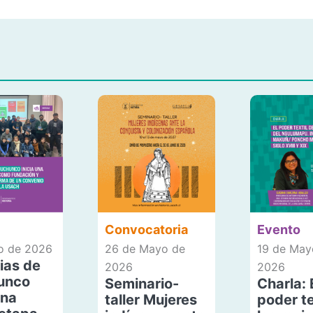
Convocatoria
Evento
io de 2026
26 de Mayo de
19 de May
ias de
2026
2026
unco
Seminario-
Charla: 
una
taller Mujeres
poder te