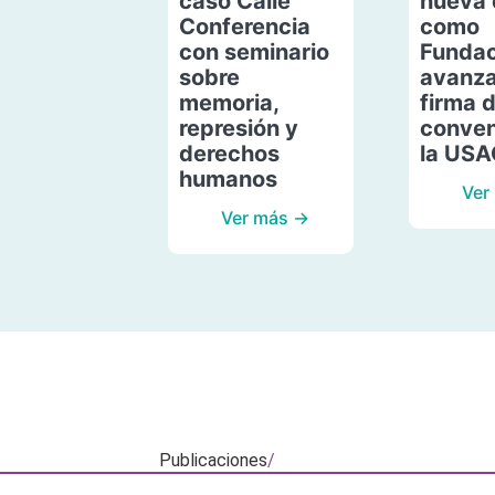
caso Calle
nueva 
Conferencia
como
con seminario
Fundac
sobre
avanza
memoria,
firma 
represión y
conven
derechos
la US
humanos
Ver
Ver más →
Publicaciones
/