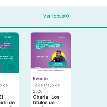
Ver todas
Evento
o de
19 de Mayo de
2026
El
Charla “Los
xtil de
títulos de