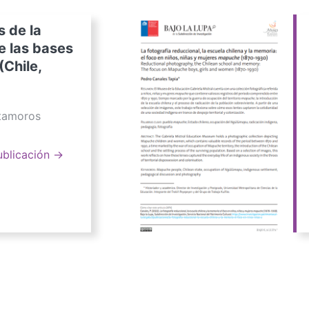
s de la
e las bases
(Chile,
atamoros
ublicación →