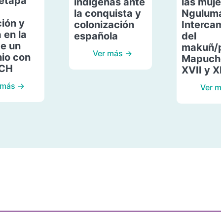
etapa
indígenas ante
las muje
la conquista y
Ngulum
ión y
colonización
Interca
 en la
española
del
de un
makuñ/
Ver más →
io con
Mapuche
ACH
XVII y X
 más →
Ver 