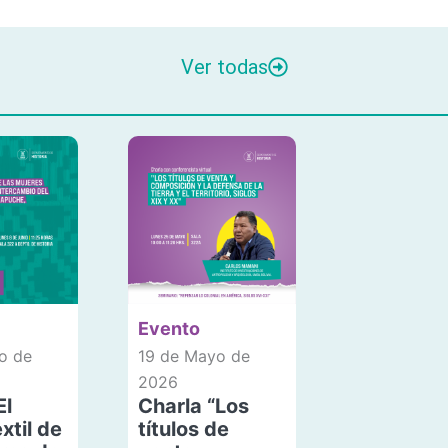
Ver todas
Evento
o de
19 de Mayo de
2026
El
Charla “Los
xtil de
títulos de