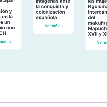
etapa
indígenas ante
las muje
la conquista y
Ngulum
ión y
colonización
Interca
 en la
española
del
de un
makuñ/
Ver más →
io con
Mapuche
ACH
XVII y X
 más →
Ver 