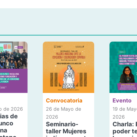
Convocatoria
Evento
io de 2026
26 de Mayo de
19 de May
ias de
2026
2026
unco
Seminario-
Charla: 
una
taller Mujeres
poder te