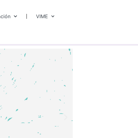
ación
VIME