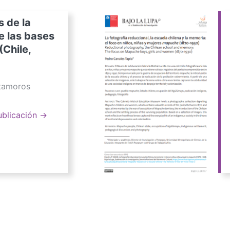
s de la
e las bases
(Chile,
atamoros
ublicación →