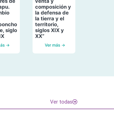
res de
venta y
apu.
composición y
mbio
la defensa de
la tierra y el
poncho
territorio,
, siglo
siglos XIX y
IX
XX”
más →
Ver más →
Ver todas