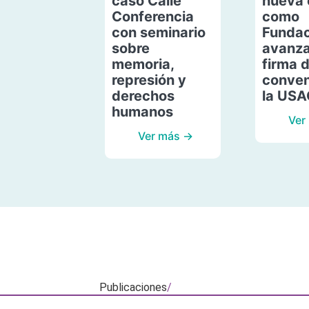
caso Calle
nueva 
Conferencia
como
con seminario
Fundac
sobre
avanza
memoria,
firma 
represión y
conven
derechos
la US
humanos
Ver
Ver más →
Publicaciones
/