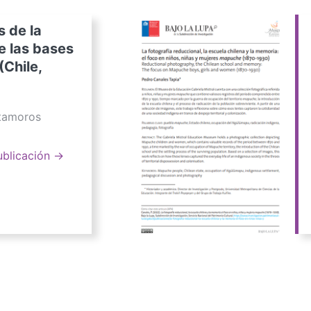
s de la
e las bases
(Chile,
atamoros
ublicación →