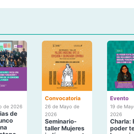
Convocatoria
Evento
io de 2026
26 de Mayo de
19 de May
ias de
2026
2026
unco
Seminario-
Charla: 
una
taller Mujeres
poder te