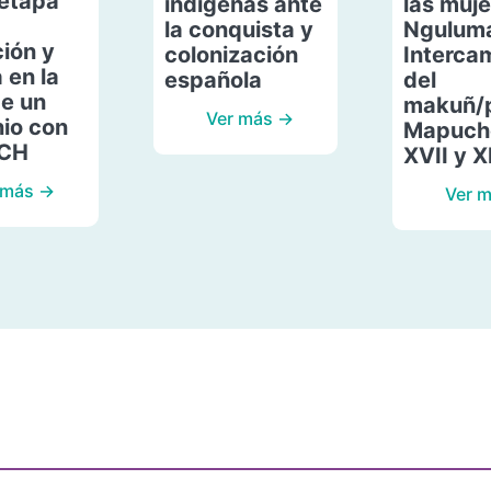
etapa
indígenas ante
las muje
la conquista y
Ngulum
ión y
colonización
Interca
 en la
española
del
de un
makuñ/
Ver más →
io con
Mapuche
ACH
XVII y X
 más →
Ver 