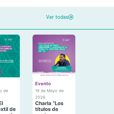
Ver todas
Evento
o de
19 de Mayo de
2026
El
Charla “Los
xtil de
títulos de