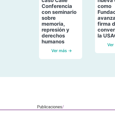
caso Calle
nueva 
Conferencia
como
con seminario
Fundac
sobre
avanza
memoria,
firma 
represión y
conven
derechos
la US
humanos
Ver
Ver más →
Publicaciones
/