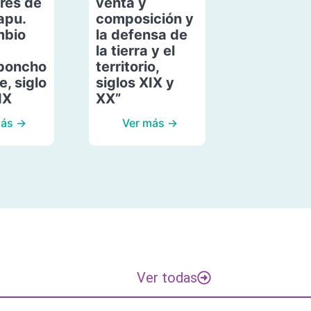
res de
venta y
apu.
composición y
mbio
la defensa de
la tierra y el
poncho
territorio,
, siglo
siglos XIX y
IX
XX”
más →
Ver más →
Ver todas