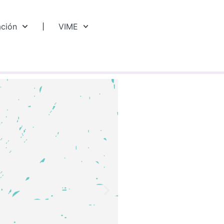
ación
VIME