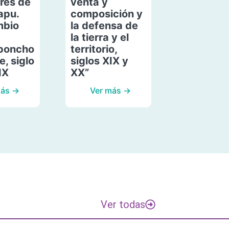
res de
venta y
apu.
composición y
mbio
la defensa de
la tierra y el
poncho
territorio,
, siglo
siglos XIX y
IX
XX”
más →
Ver más →
Ver todas