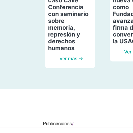
caso Calle
nueva 
Conferencia
como
con seminario
Fundac
sobre
avanza
memoria,
firma 
represión y
conven
derechos
la US
humanos
Ver
Ver más →
Publicaciones
/