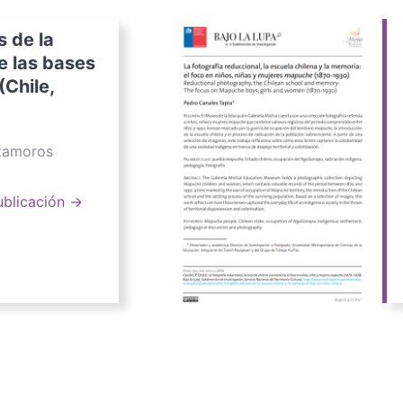
s de la
e las bases
(Chile,
atamoros
ublicación →