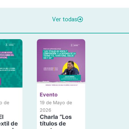
Ver todas
Evento
o de
19 de Mayo de
2026
El
Charla “Los
xtil de
títulos de