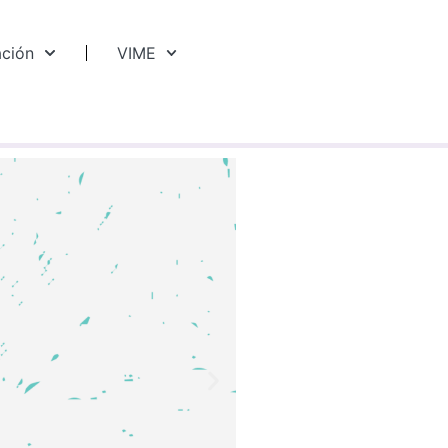
ación
VIME