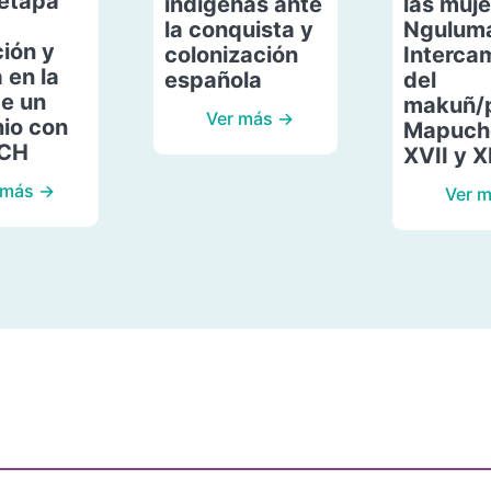
etapa
indígenas ante
las muje
la conquista y
Ngulum
ión y
colonización
Interca
 en la
española
del
de un
makuñ/
Ver más →
io con
Mapuche
ACH
XVII y X
 más →
Ver 