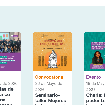
Convocatoria
Evento
io de 2026
26 de Mayo de
19 de May
ias de
2026
2026
unco
Seminario-
Charla: 
una
taller Mujeres
poder te