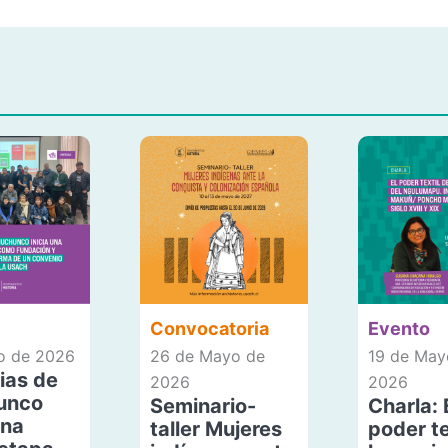
Convocatoria
Evento
io de 2026
26 de Mayo de
19 de May
ias de
2026
2026
unco
Seminario-
Charla: 
una
taller Mujeres
poder te