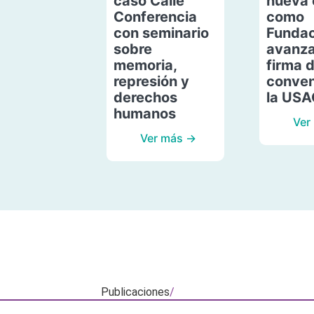
caso Calle
nueva 
Conferencia
como
con seminario
Fundac
sobre
avanza
memoria,
firma 
represión y
conven
derechos
la US
humanos
Ver
Ver más →
Publicaciones
/