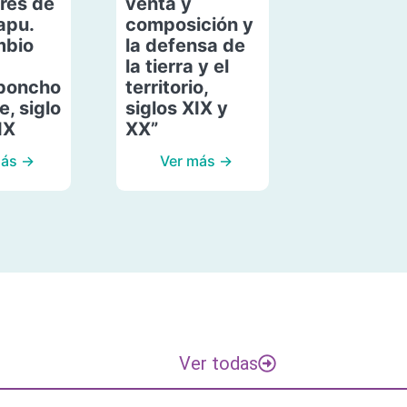
res de
venta y
apu.
composición y
mbio
la defensa de
la tierra y el
poncho
territorio,
, siglo
siglos XIX y
IX
XX”
más →
Ver más →
Ver todas