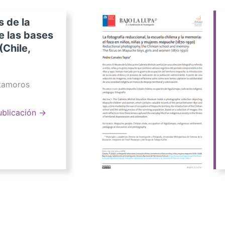
s de la
e las bases
(Chile,
atamoros
ublicación →