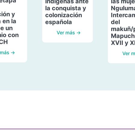
etapa
indígenas ante
las muje
la conquista y
Ngulum
ión y
colonización
Interca
 en la
española
del
de un
makuñ/
Ver más →
io con
Mapuche
ACH
XVII y X
 más →
Ver 