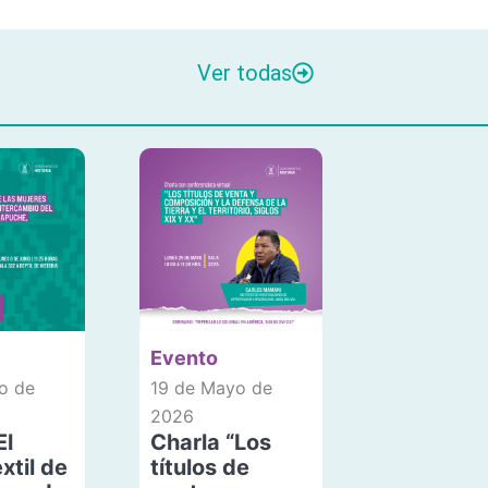
Ver todas
Evento
o de
19 de Mayo de
2026
El
Charla “Los
xtil de
títulos de