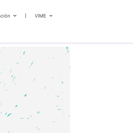
ación
VIME