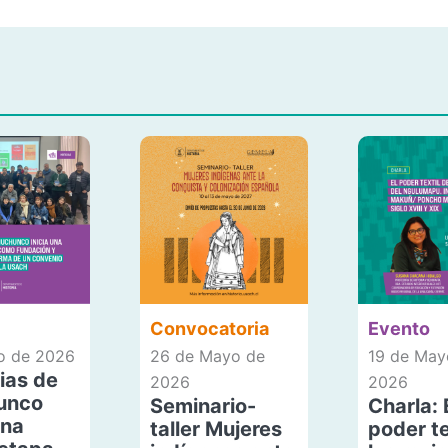
Convocatoria
Evento
io de 2026
26 de Mayo de
19 de May
ias de
2026
2026
unco
Seminario-
Charla: 
una
taller Mujeres
poder te