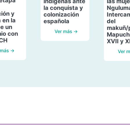
etapa
indígenas ante
las muje
la conquista y
Ngulum
ión y
colonización
Interca
 en la
española
del
de un
makuñ/
Ver más →
io con
Mapuche
ACH
XVII y X
 más →
Ver 