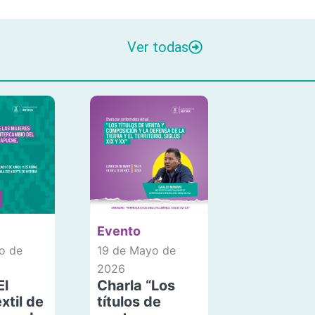
Ver todas
Evento
o de
19 de Mayo de
2026
El
Charla “Los
xtil de
títulos de