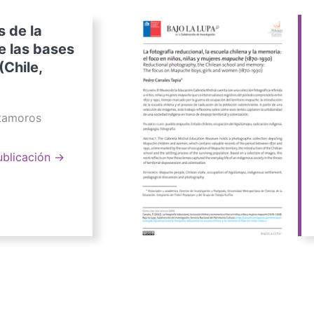
s de la
e las bases
(Chile,
atamoros
ublicación →