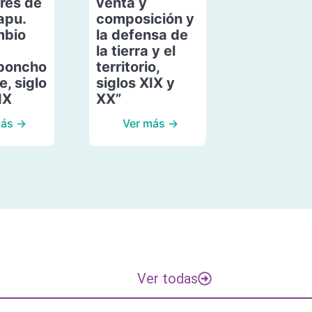
res de
venta y
apu.
composición y
mbio
la defensa de
la tierra y el
poncho
territorio,
, siglo
siglos XIX y
IX
XX”
más →
Ver más →
Ver todas