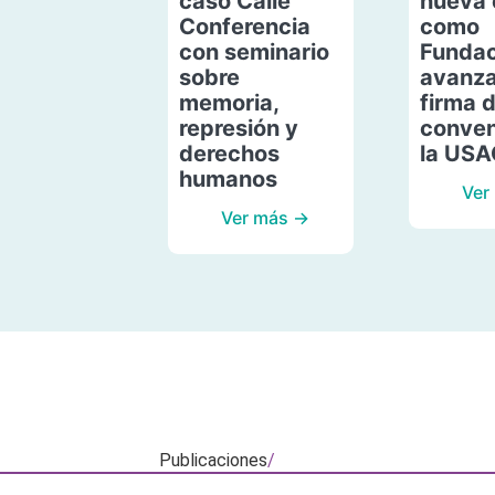
caso Calle
nueva 
Conferencia
como
con seminario
Fundac
sobre
avanza
memoria,
firma 
represión y
conven
derechos
la US
humanos
Ver
Ver más →
Publicaciones
/