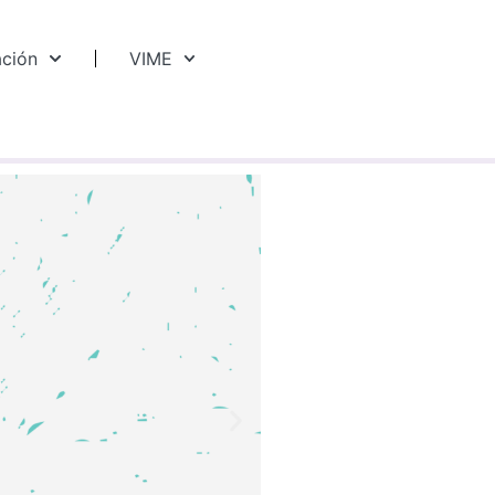
ación
VIME