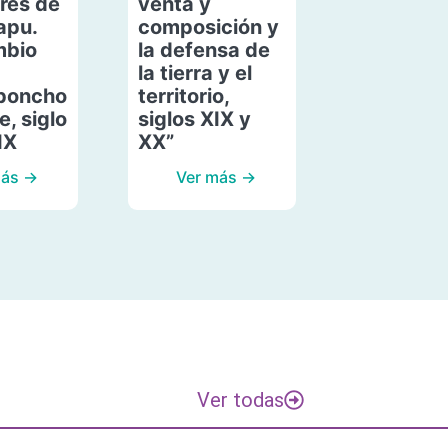
res de
venta y
apu.
composición y
mbio
la defensa de
la tierra y el
poncho
territorio,
, siglo
siglos XIX y
IX
XX”
más →
Ver más →
Ver todas