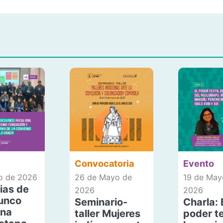
Convocatoria
Evento
io de 2026
26 de Mayo de
19 de May
ias de
2026
2026
unco
Seminario-
Charla: 
una
taller Mujeres
poder te