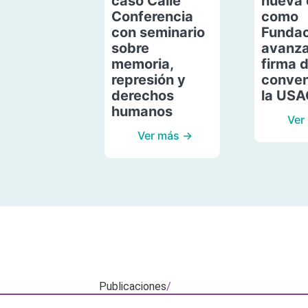
caso Calle
nueva 
Conferencia
como
con seminario
Fundac
sobre
avanza
memoria,
firma 
represión y
conven
derechos
la US
humanos
Ver
Ver más →
Publicaciones
/