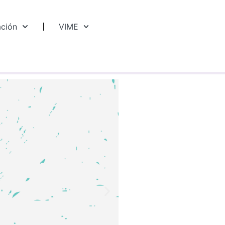
ación
VIME