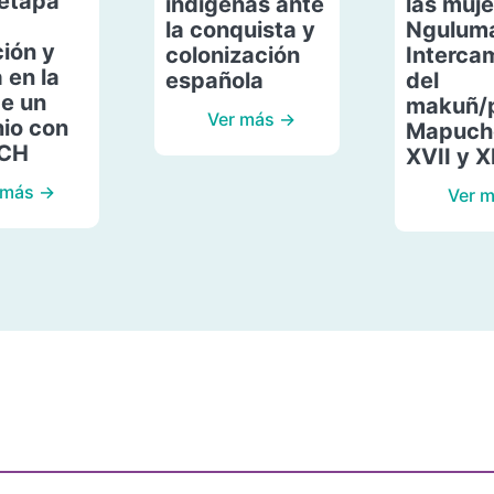
etapa
indígenas ante
las muje
la conquista y
Ngulum
ión y
colonización
Interca
 en la
española
del
de un
makuñ/
Ver más →
io con
Mapuche
ACH
XVII y X
 más →
Ver 