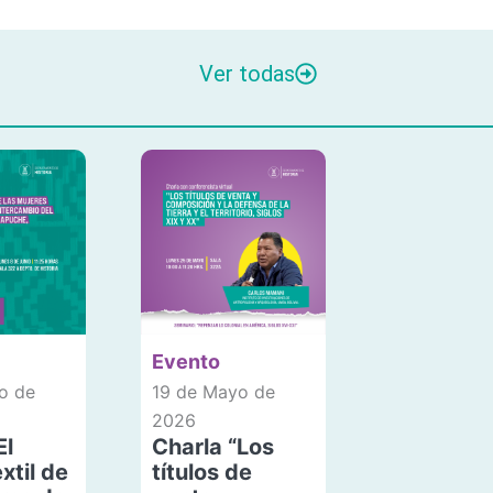
Ver todas
Evento
o de
19 de Mayo de
2026
El
Charla “Los
xtil de
títulos de