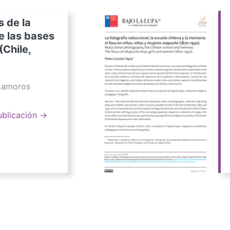
s de la
e las bases
(Chile,
atamoros
ublicación →