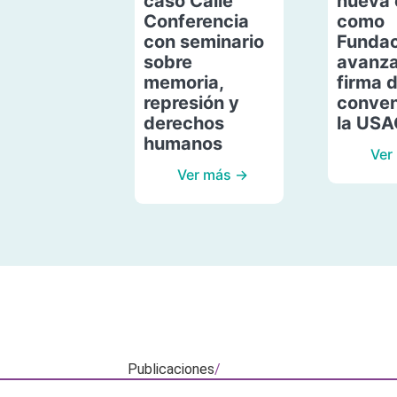
caso Calle
nueva 
Conferencia
como
con seminario
Fundac
sobre
avanza
memoria,
firma 
represión y
conven
derechos
la US
humanos
Ver
Ver más →
Publicaciones
/