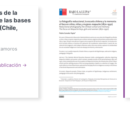
s de la
e las bases
(Chile,
atamoros
ublicación →