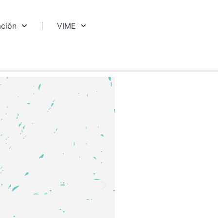
ación
VIME