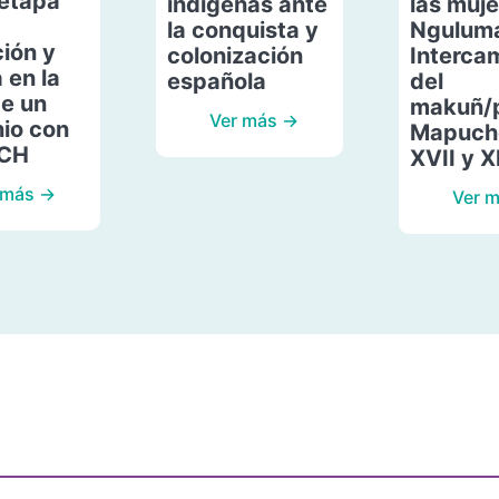
etapa
indígenas ante
las muje
la conquista y
Ngulum
ión y
colonización
Interca
 en la
española
del
de un
makuñ/
Ver más →
io con
Mapuche
ACH
XVII y X
 más →
Ver 