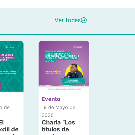
Ver todas
Evento
o de
19 de Mayo de
2026
El
Charla “Los
xtil de
títulos de