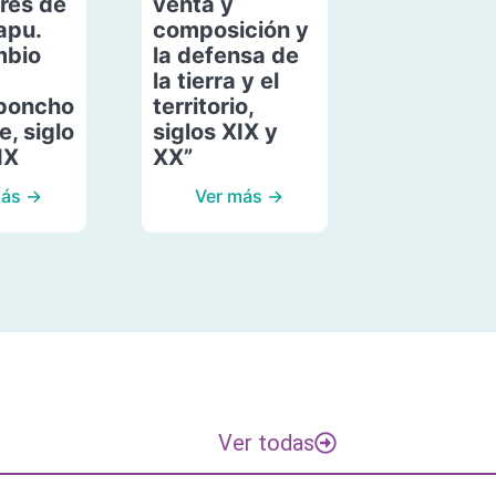
res de
venta y
apu.
composición y
mbio
la defensa de
la tierra y el
poncho
territorio,
, siglo
siglos XIX y
IX
XX”
más →
Ver más →
Ver todas