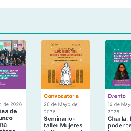
Convocatoria
Evento
io de 2026
26 de Mayo de
19 de May
ias de
2026
2026
unco
Seminario-
Charla: 
una
taller Mujeres
poder te