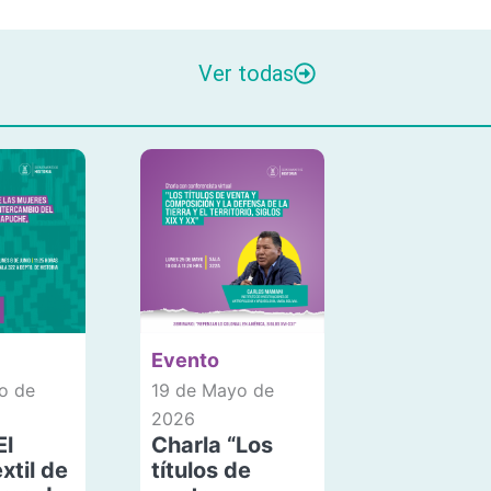
Ver todas
Evento
o de
19 de Mayo de
2026
El
Charla “Los
xtil de
títulos de