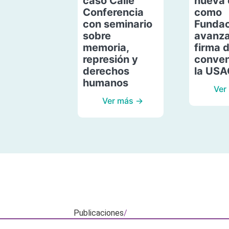
caso Calle
nueva 
Conferencia
como
con seminario
Fundac
sobre
avanza
memoria,
firma 
represión y
conven
derechos
la US
humanos
Ver
Ver más →
Publicaciones
/