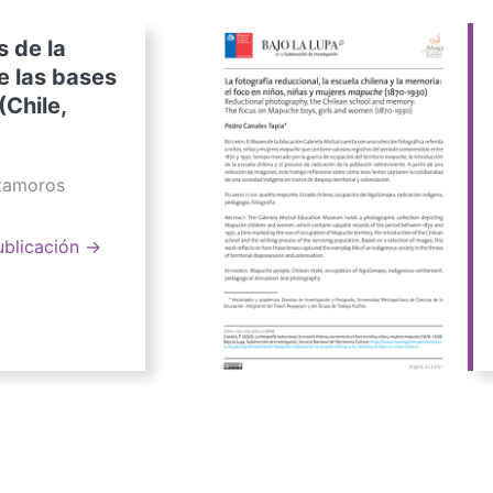
s de la
e las bases
(Chile,
atamoros
ublicación →