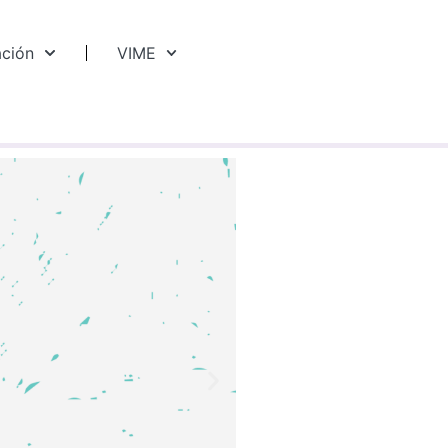
ación
VIME