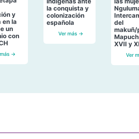
etapa
indígenas ante
las muje
la conquista y
Ngulum
ión y
colonización
Interca
 en la
española
del
de un
makuñ/
Ver más →
io con
Mapuche
ACH
XVII y X
 más →
Ver 