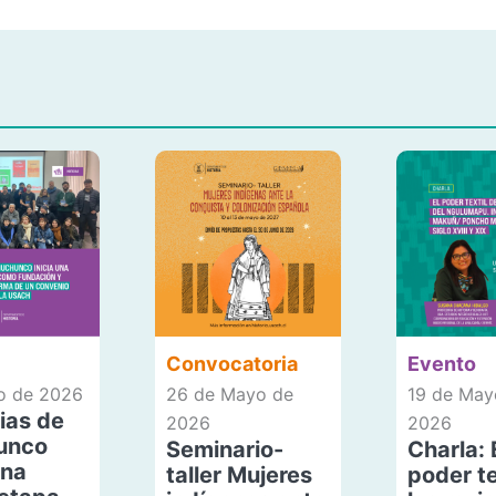
Convocatoria
Evento
io de 2026
26 de Mayo de
19 de May
ias de
2026
2026
unco
Seminario-
Charla: 
una
taller Mujeres
poder te