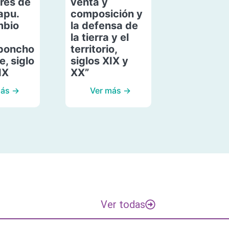
res de
venta y
apu.
composición y
mbio
la defensa de
la tierra y el
poncho
territorio,
, siglo
siglos XIX y
IX
XX”
más →
Ver más →
Ver todas