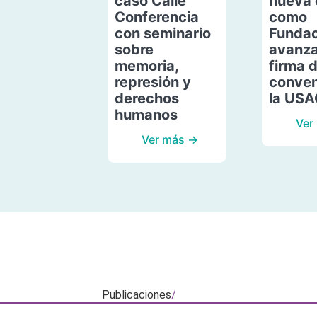
caso Calle
nueva 
Conferencia
como
con seminario
Fundac
sobre
avanza
memoria,
firma 
represión y
conven
derechos
la US
humanos
Ver
Ver más →
Publicaciones
/