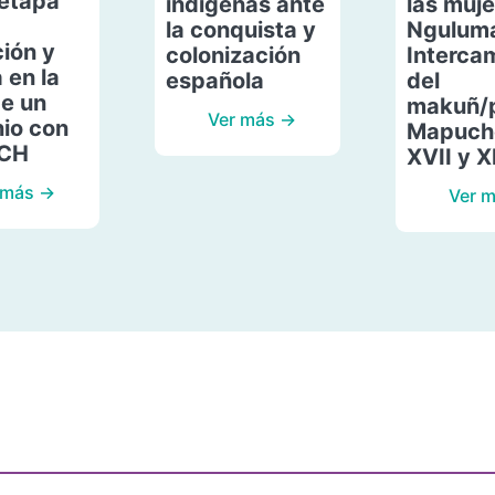
etapa
indígenas ante
las muje
la conquista y
Ngulum
ión y
colonización
Interca
 en la
española
del
de un
makuñ/
Ver más →
io con
Mapuche
ACH
XVII y X
 más →
Ver 