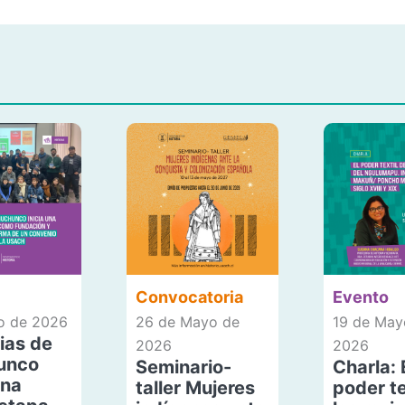
Convocatoria
Evento
io de 2026
26 de Mayo de
19 de May
ias de
2026
2026
unco
Seminario-
Charla: 
una
taller Mujeres
poder te