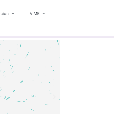
ación
VIME