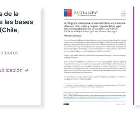
s de la
e las bases
(Chile,
atamoros
ublicación →