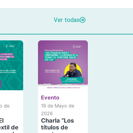
Ver todas
Evento
o de
19 de Mayo de
2026
El
Charla “Los
xtil de
títulos de