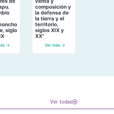
res de
venta y
apu.
composición y
mbio
la defensa de
la tierra y el
poncho
territorio,
, siglo
siglos XIX y
IX
XX”
más →
Ver más →
Ver todas