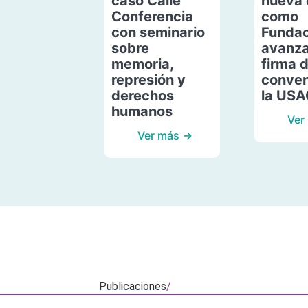
caso Calle
nueva 
Conferencia
como
con seminario
Fundac
sobre
avanza
memoria,
firma 
represión y
conven
derechos
la US
humanos
Ver
Ver más →
Publicaciones
/