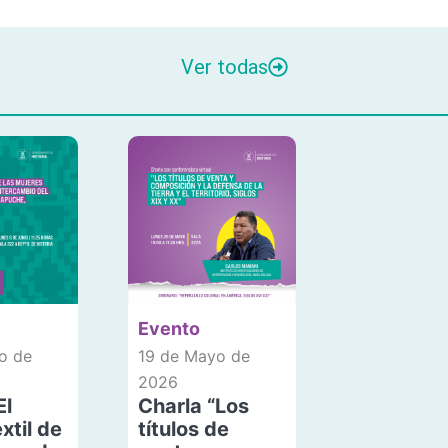
Ver todas
Evento
o de
19 de Mayo de
2026
El
Charla “Los
xtil de
títulos de