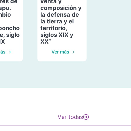
res de
venta y
apu.
composición y
mbio
la defensa de
la tierra y el
poncho
territorio,
, siglo
siglos XIX y
IX
XX”
más →
Ver más →
Ver todas