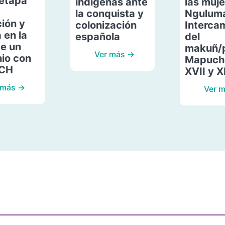
etapa
indígenas ante
las muje
la conquista y
Ngulum
ión y
colonización
Interca
 en la
española
del
de un
makuñ/
Ver más →
io con
Mapuche
ACH
XVII y X
 más →
Ver 