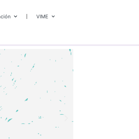
ación
VIME