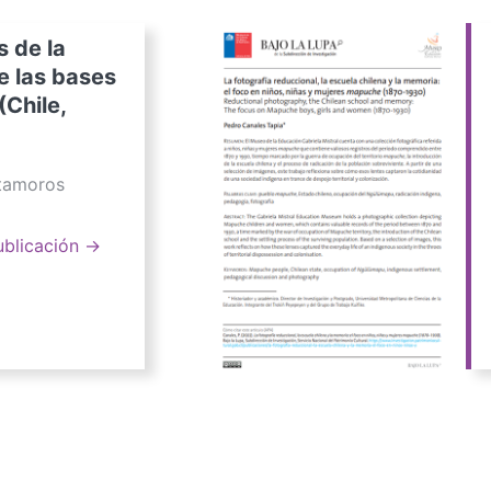
s de la
e las bases
(Chile,
atamoros
ublicación →