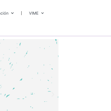
ación
VIME