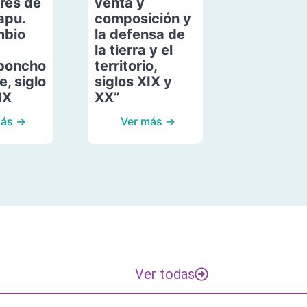
res de
venta y
apu.
composición y
mbio
la defensa de
la tierra y el
poncho
territorio,
, siglo
siglos XIX y
IX
XX”
más →
Ver más →
Ver todas