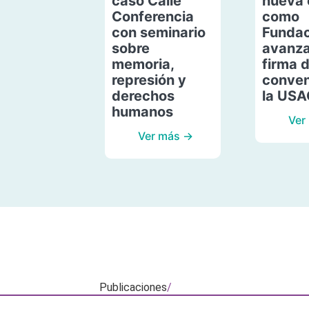
caso Calle
nueva 
Conferencia
como
con seminario
Fundac
sobre
avanza
memoria,
firma 
represión y
conven
derechos
la US
humanos
Ver
Ver más →
Publicaciones
/