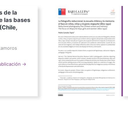
s de la
e las bases
(Chile,
atamoros
ublicación →