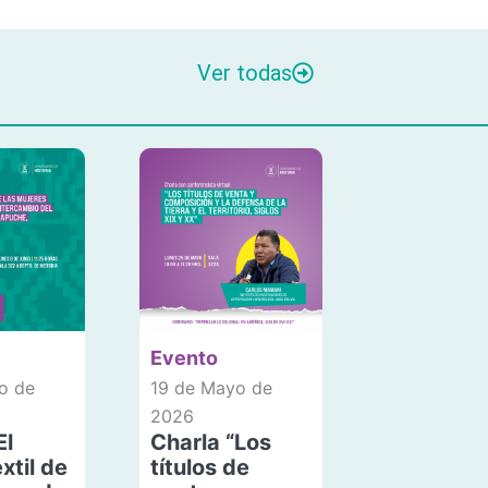
Ver todas
Evento
o de
19 de Mayo de
2026
El
Charla “Los
xtil de
títulos de