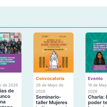
Convocatoria
Evento
io de 2026
26 de Mayo de
19 de May
ias de
2026
2026
unco
Seminario-
Charla: 
una
taller Mujeres
poder te