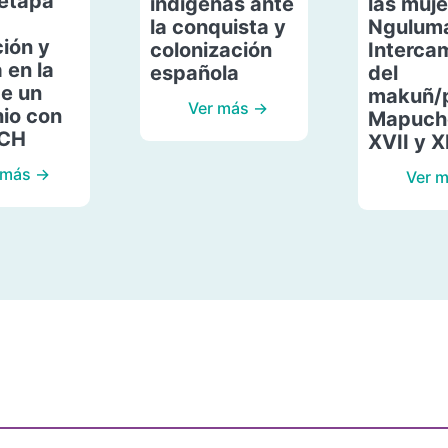
etapa
indígenas ante
las muje
la conquista y
Ngulum
ión y
colonización
Interca
 en la
española
del
de un
makuñ/
Ver más →
io con
Mapuche
ACH
XVII y X
 más →
Ver 