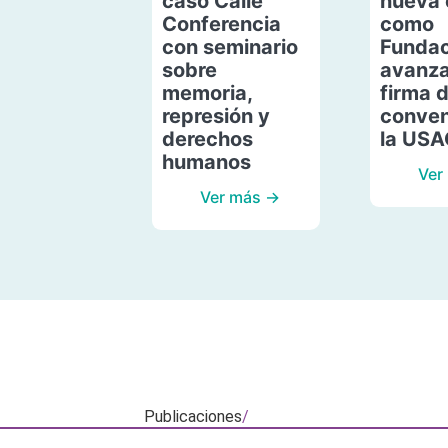
caso Calle
nueva 
Conferencia
como
con seminario
Fundac
sobre
avanza
memoria,
firma 
represión y
conven
derechos
la US
humanos
Ver
Ver más →
Publicaciones
/