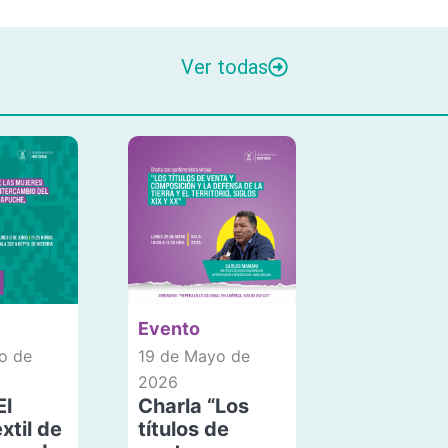
Ver todas
Evento
o de
19 de Mayo de
2026
El
Charla “Los
xtil de
títulos de