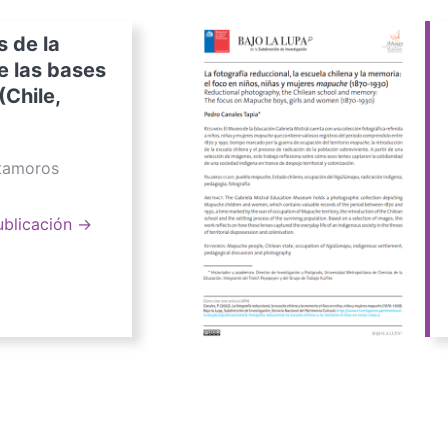
s de la
e las bases
(Chile,
atamoros
ublicación →