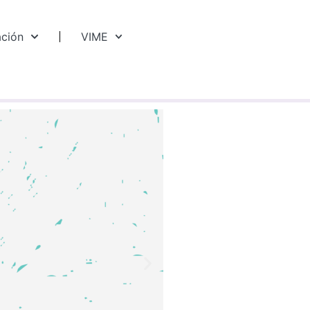
ación
VIME