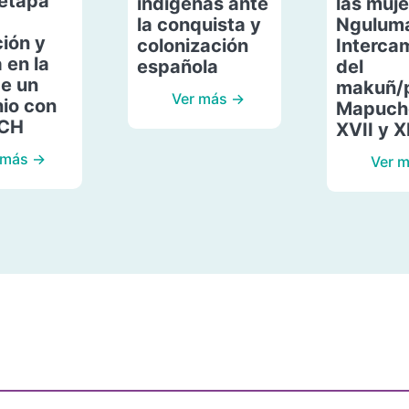
etapa
indígenas ante
las muje
la conquista y
Ngulum
ión y
colonización
Interca
 en la
española
del
de un
makuñ/
Ver más →
io con
Mapuche
ACH
XVII y X
 más →
Ver 