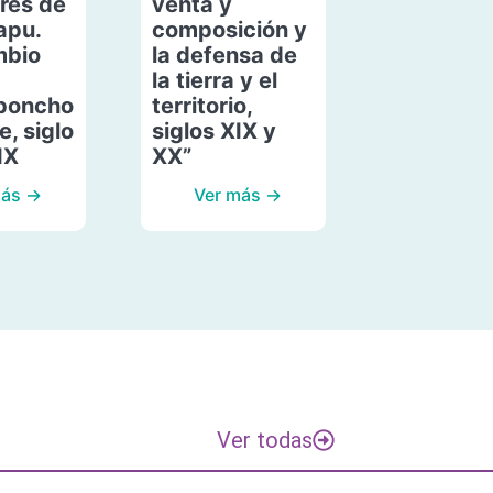
res de
venta y
apu.
composición y
mbio
la defensa de
la tierra y el
poncho
territorio,
, siglo
siglos XIX y
IX
XX”
más →
Ver más →
Ver todas