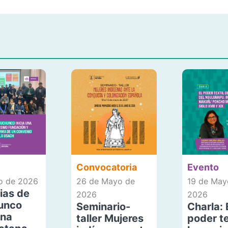
Convocatoria
Evento
io de 2026
26 de Mayo de
19 de May
ias de
2026
2026
unco
Seminario-
Charla: 
una
taller Mujeres
poder te