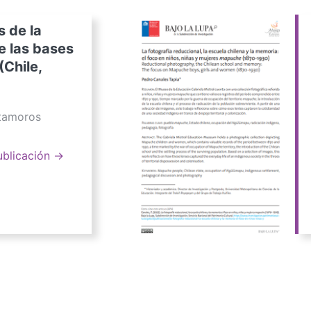
s de la
e las bases
(Chile,
atamoros
ublicación →