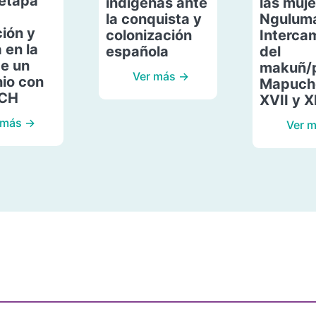
etapa
indígenas ante
las muje
la conquista y
Ngulum
ión y
colonización
Interca
 en la
española
del
de un
makuñ/
Ver más →
io con
Mapuche
ACH
XVII y X
 más →
Ver 