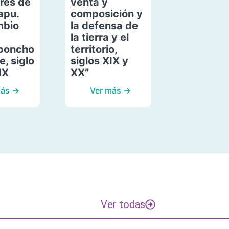
res de
venta y
apu.
composición y
mbio
la defensa de
la tierra y el
poncho
territorio,
, siglo
siglos XIX y
IX
XX”
más →
Ver más →
Ver todas