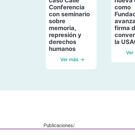
caso Calle
nueva 
Conferencia
como
con seminario
Fundac
sobre
avanza
memoria,
firma 
represión y
conven
derechos
la US
humanos
Ver
Ver más →
Publicaciones
/