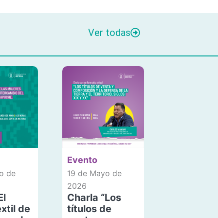
Ver todas
Evento
o de
19 de Mayo de
2026
El
Charla “Los
xtil de
títulos de