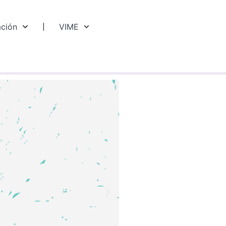
ación
VIME