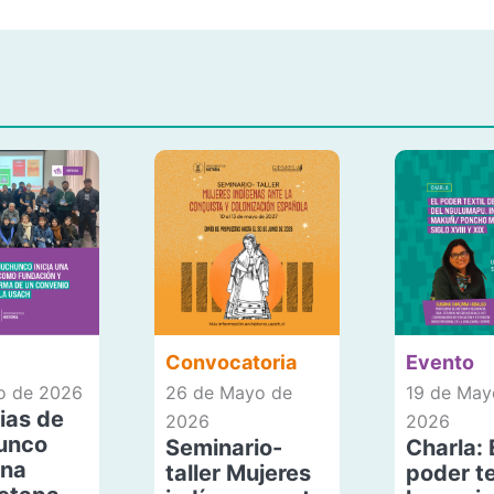
Convocatoria
Evento
io de 2026
26 de Mayo de
19 de May
ias de
2026
2026
unco
Seminario-
Charla: 
una
taller Mujeres
poder te