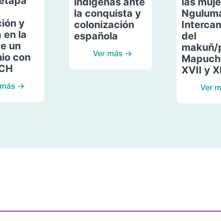
etapa
indígenas ante
las muje
la conquista y
Ngulum
ión y
colonización
Interca
 en la
española
del
de un
makuñ/
Ver más →
io con
Mapuche
ACH
XVII y X
 más →
Ver 