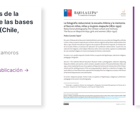
s de la
e las bases
(Chile,
atamoros
ublicación →