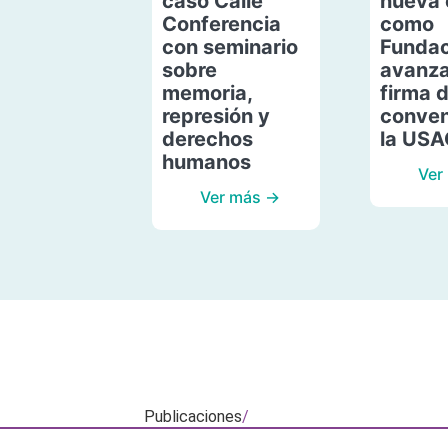
caso Calle
nueva 
Conferencia
como
con seminario
Fundac
sobre
avanza
memoria,
firma 
represión y
conven
derechos
la US
humanos
Ver
Ver más →
Publicaciones
/