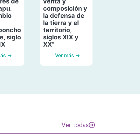
res de
venta y
apu.
composición y
mbio
la defensa de
la tierra y el
poncho
territorio,
, siglo
siglos XIX y
IX
XX”
más →
Ver más →
Ver todas