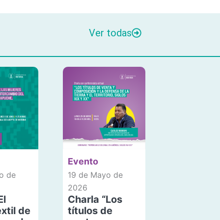
Ver todas
Evento
o de
19 de Mayo de
2026
El
Charla “Los
xtil de
títulos de