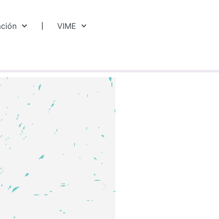
ación
VIME