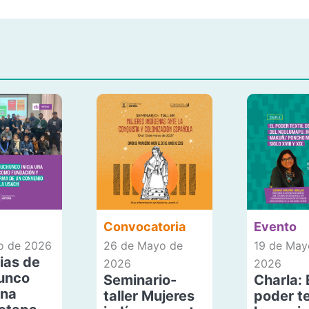
Convocatoria
Evento
io de 2026
26 de Mayo de
19 de May
ias de
2026
2026
unco
Seminario-
Charla: 
una
taller Mujeres
poder te