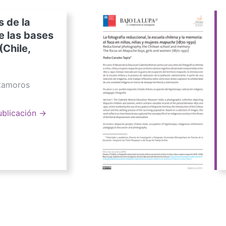
s de la
e las bases
(Chile,
atamoros
ublicación →