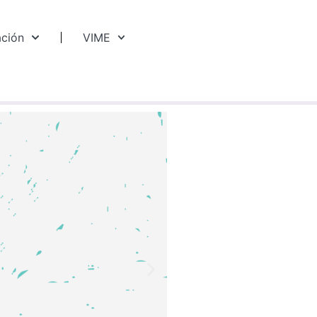
ación
VIME