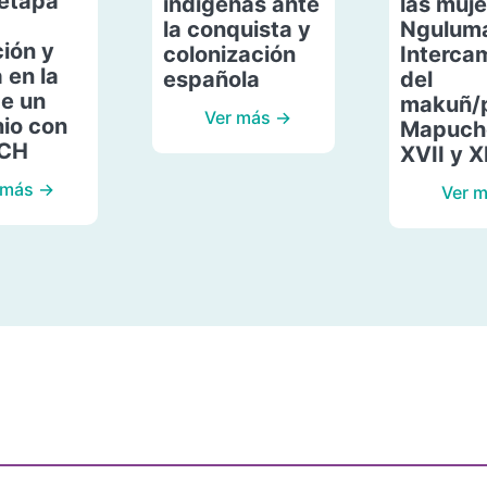
etapa
indígenas ante
las muje
la conquista y
Ngulum
ión y
colonización
Interca
 en la
española
del
de un
makuñ/
Ver más →
io con
Mapuche
ACH
XVII y X
 más →
Ver 