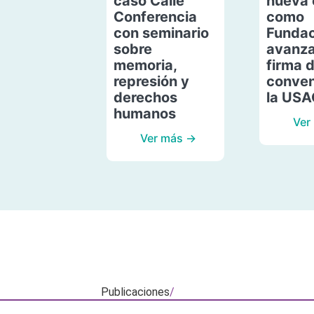
caso Calle
nueva 
Conferencia
como
con seminario
Fundac
sobre
avanza
memoria,
firma 
represión y
conven
derechos
la US
humanos
Ver
Ver más →
Publicaciones
/