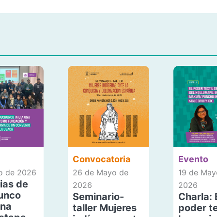
Convocatoria
Evento
io de 2026
26 de Mayo de
19 de May
ias de
2026
2026
unco
Seminario-
Charla: 
una
taller Mujeres
poder te