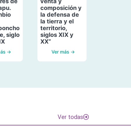
res de
venta y
apu.
composición y
mbio
la defensa de
la tierra y el
poncho
territorio,
, siglo
siglos XIX y
IX
XX”
más →
Ver más →
Ver todas