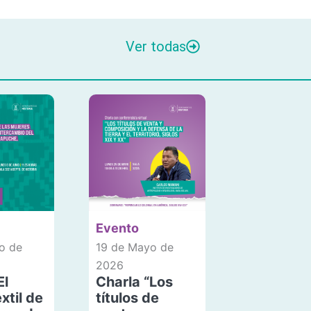
Ver todas
Evento
o de
19 de Mayo de
2026
El
Charla “Los
xtil de
títulos de