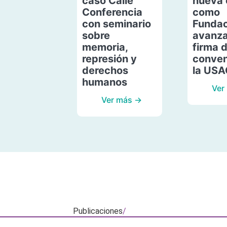
caso Calle
nueva 
Conferencia
como
con seminario
Fundac
sobre
avanza
memoria,
firma 
represión y
conven
derechos
la US
humanos
Ver
Ver más →
Publicaciones
/