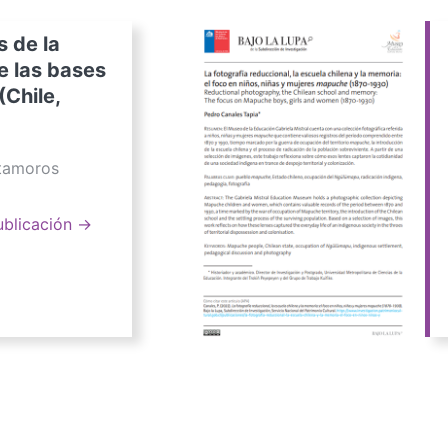
s de la
e las bases
(Chile,
atamoros
ublicación →