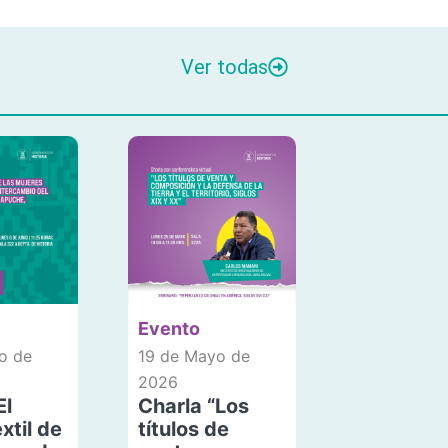
Ver todas
Evento
o de
19 de Mayo de
2026
El
Charla “Los
xtil de
títulos de