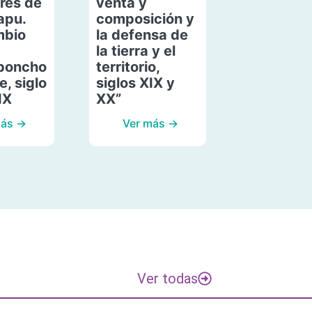
res de
venta y
apu.
composición y
mbio
la defensa de
la tierra y el
poncho
territorio,
, siglo
siglos XIX y
IX
XX”
más →
Ver más →
Ver todas