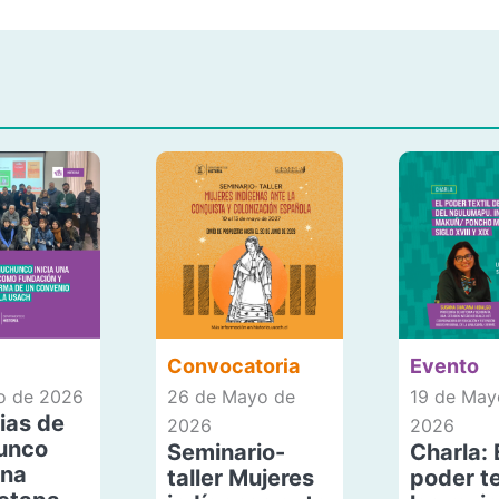
Convocatoria
Evento
io de 2026
26 de Mayo de
19 de May
ias de
2026
2026
unco
Seminario-
Charla: 
una
taller Mujeres
poder te