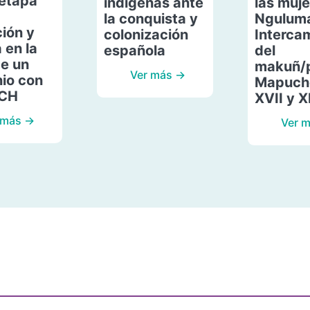
etapa
indígenas ante
las muje
la conquista y
Ngulum
ión y
colonización
Interca
 en la
española
del
de un
makuñ/
Ver más →
io con
Mapuche
ACH
XVII y X
 más →
Ver 