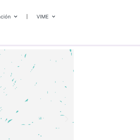
ación
VIME