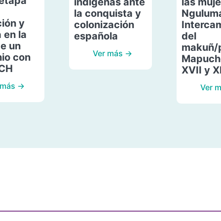
etapa
indígenas ante
las muje
la conquista y
Ngulum
ión y
colonización
Interca
 en la
española
del
de un
makuñ/
Ver más →
io con
Mapuche
ACH
XVII y X
 más →
Ver 