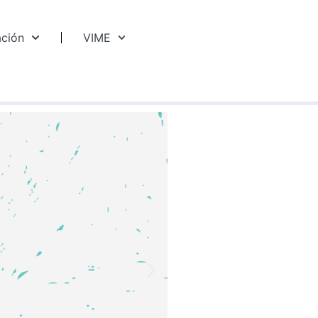
ación
VIME