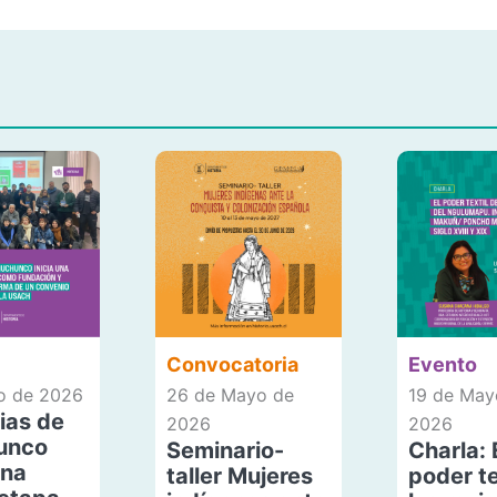
Convocatoria
Evento
io de 2026
26 de Mayo de
19 de May
ias de
2026
2026
unco
Seminario-
Charla: 
una
taller Mujeres
poder te