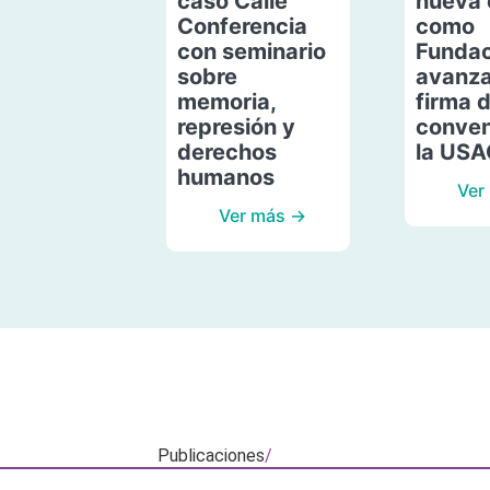
caso Calle
nueva 
Conferencia
como
con seminario
Fundac
sobre
avanza
memoria,
firma 
represión y
conven
derechos
la US
humanos
Ver
Ver más →
Publicaciones
/