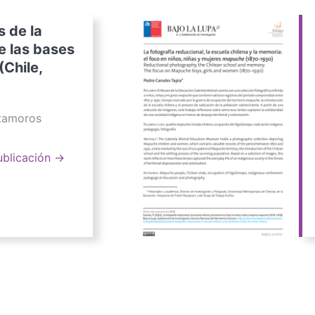
s de la
e las bases
(Chile,
atamoros
ublicación →