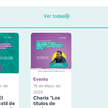
Ver todas
Evento
o de
19 de Mayo de
2026
El
Charla “Los
xtil de
títulos de