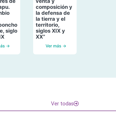
res de
venta y
apu.
composición y
mbio
la defensa de
la tierra y el
poncho
territorio,
, siglo
siglos XIX y
IX
XX”
más →
Ver más →
Ver todas