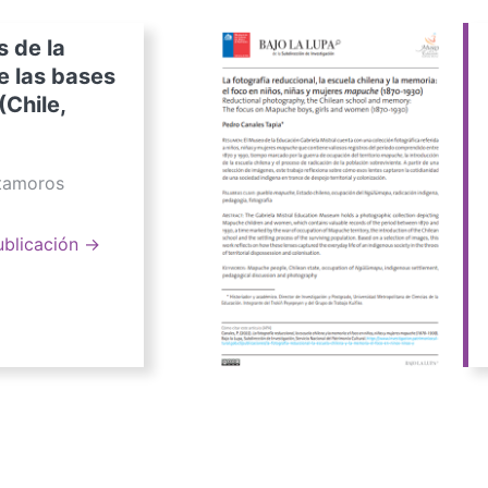
s de la
e las bases
(Chile,
atamoros
ublicación →