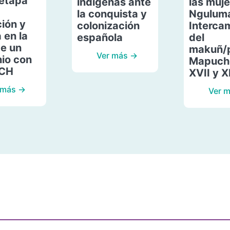
etapa
indígenas ante
las muje
la conquista y
Ngulum
ión y
colonización
Interca
 en la
española
del
de un
makuñ/
Ver más →
io con
Mapuche
ACH
XVII y X
 más →
Ver 