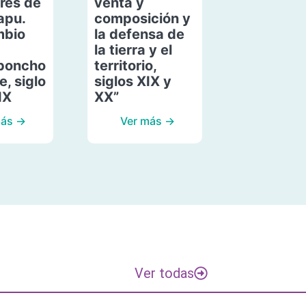
res de
venta y
apu.
composición y
mbio
la defensa de
la tierra y el
poncho
territorio,
, siglo
siglos XIX y
IX
XX”
más →
Ver más →
Ver todas