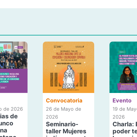
Convocatoria
Evento
io de 2026
26 de Mayo de
19 de May
ias de
2026
2026
unco
Seminario-
Charla: 
una
taller Mujeres
poder te