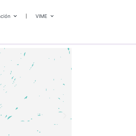
ación
VIME