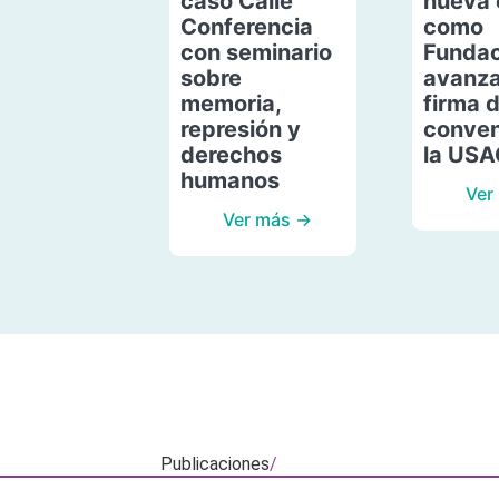
caso Calle
nueva 
Conferencia
como
con seminario
Fundac
sobre
avanza
memoria,
firma 
represión y
conven
derechos
la US
humanos
Ver
Ver más →
Publicaciones
/