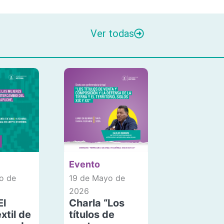
Ver todas
Evento
o de
19 de Mayo de
2026
El
Charla “Los
xtil de
títulos de