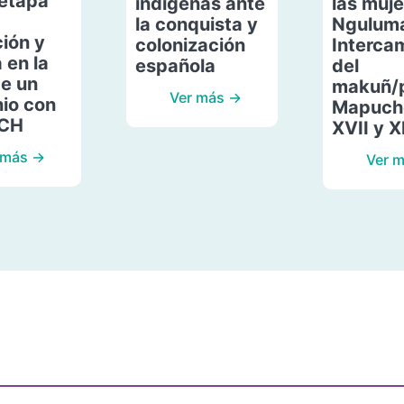
etapa
indígenas ante
las muje
la conquista y
Ngulum
ión y
colonización
Interca
 en la
española
del
de un
makuñ/
Ver más →
io con
Mapuche
ACH
XVII y X
 más →
Ver 