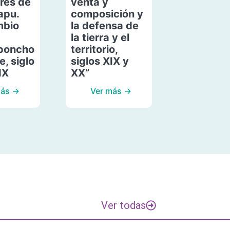
res de
venta y
apu.
composición y
mbio
la defensa de
la tierra y el
poncho
territorio,
, siglo
siglos XIX y
IX
XX”
más →
Ver más →
Ver todas