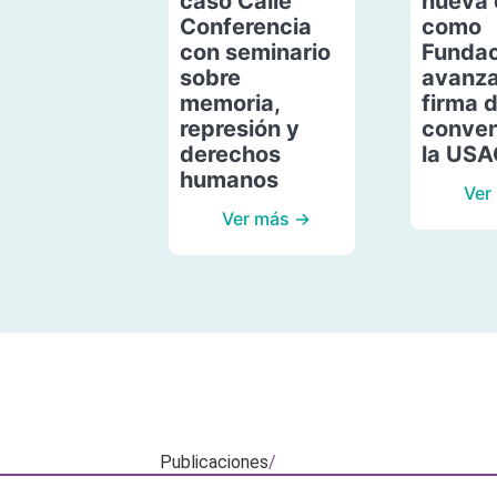
caso Calle
nueva 
Conferencia
como
con seminario
Fundac
sobre
avanza
memoria,
firma 
represión y
conven
derechos
la US
humanos
Ver
Ver más →
Publicaciones
/