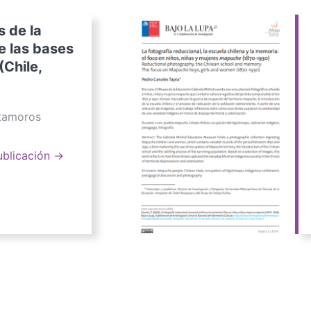
s de la
e las bases
(Chile,
atamoros
ublicación →