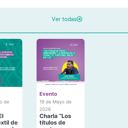
Ver todas
Evento
o de
19 de Mayo de
2026
El
Charla “Los
xtil de
títulos de