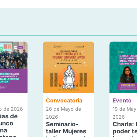
Convocatoria
Evento
io de 2026
26 de Mayo de
19 de May
ias de
2026
2026
unco
Seminario-
Charla: 
una
taller Mujeres
poder te