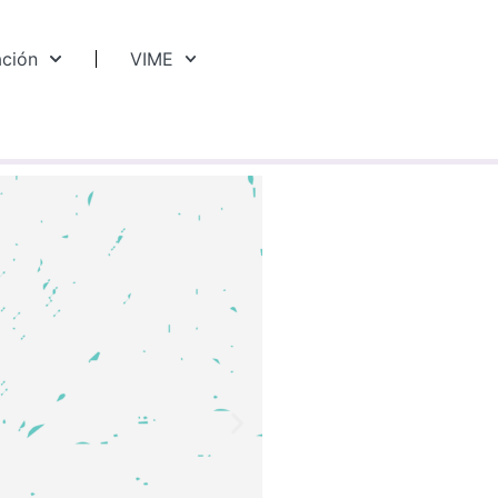
ación
VIME