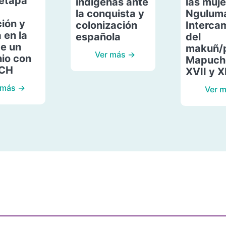
etapa
indígenas ante
las muje
la conquista y
Ngulum
ión y
colonización
Interca
 en la
española
del
de un
makuñ/
Ver más →
io con
Mapuche
ACH
XVII y X
 más →
Ver 