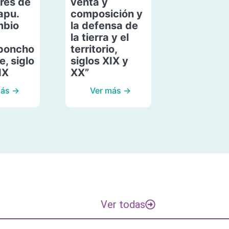
res de
venta y
apu.
composición y
mbio
la defensa de
la tierra y el
poncho
territorio,
, siglo
siglos XIX y
IX
XX”
más →
Ver más →
Ver todas