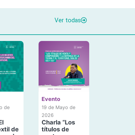
Ver todas
Evento
o de
19 de Mayo de
2026
El
Charla “Los
xtil de
títulos de