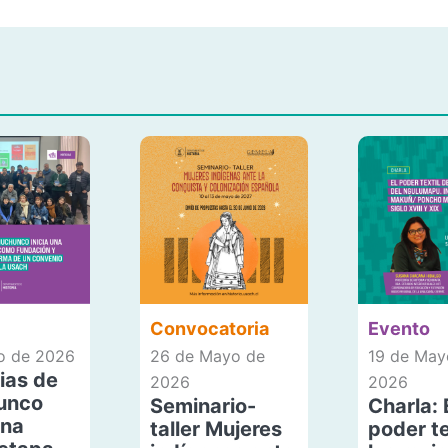
Convocatoria
Evento
io de 2026
26 de Mayo de
19 de May
ias de
2026
2026
unco
Seminario-
Charla: 
una
taller Mujeres
poder te