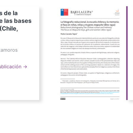
s de la
e las bases
(Chile,
atamoros
ublicación →