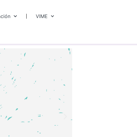
ación
VIME