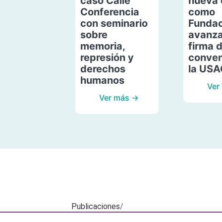
caso Calle
nueva 
Conferencia
como
con seminario
Fundac
sobre
avanza
memoria,
firma 
represión y
conven
derechos
la US
humanos
Ver
Ver más →
Publicaciones
/