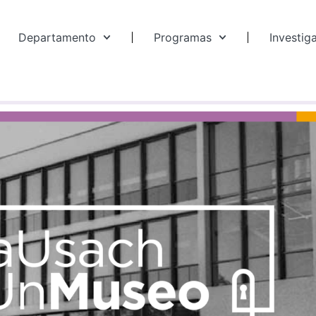
Departamento
Programas
Investig