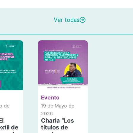
Ver todas
Evento
o de
19 de Mayo de
2026
El
Charla “Los
xtil de
títulos de