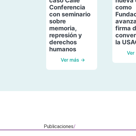
caso Calle
nueva 
Conferencia
como
con seminario
Fundac
sobre
avanza
memoria,
firma 
represión y
conven
derechos
la US
humanos
Ver
Ver más →
Publicaciones
/