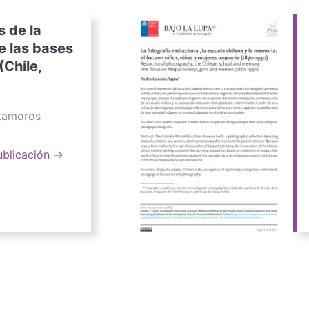
s de la
e las bases
(Chile,
atamoros
ublicación →