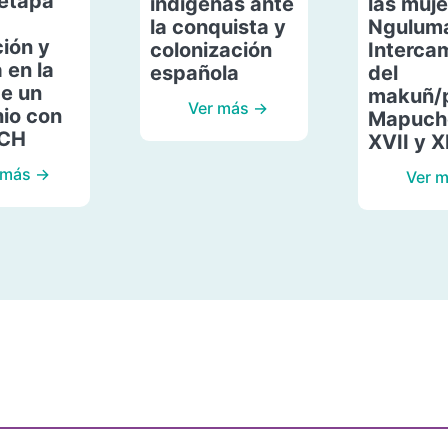
etapa
indígenas ante
las muje
la conquista y
Ngulum
ión y
colonización
Interca
 en la
española
del
de un
makuñ/
Ver más →
io con
Mapuche
ACH
XVII y X
 más →
Ver 