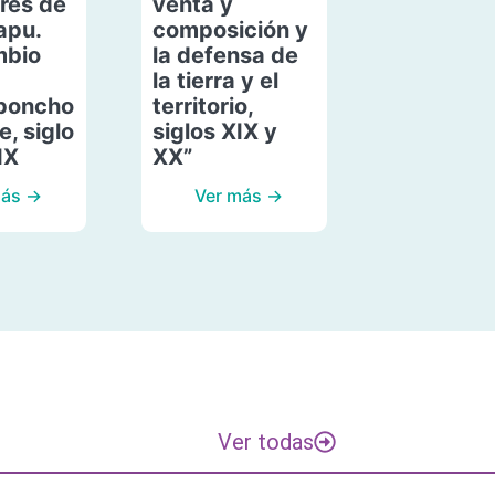
res de
venta y
apu.
composición y
mbio
la defensa de
la tierra y el
poncho
territorio,
, siglo
siglos XIX y
IX
XX”
más →
Ver más →
Ver todas