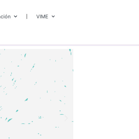
ación
VIME