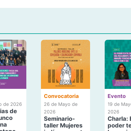
Convocatoria
Evento
io de 2026
26 de Mayo de
19 de May
ias de
2026
2026
unco
Seminario-
Charla: 
una
taller Mujeres
poder te