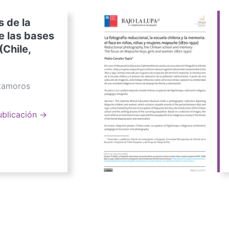
s de la
e las bases
(Chile,
atamoros
ublicación →