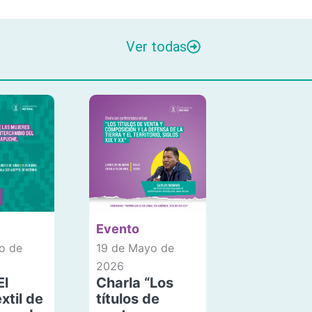
Ver todas
Evento
o de
19 de Mayo de
2026
El
Charla “Los
xtil de
títulos de