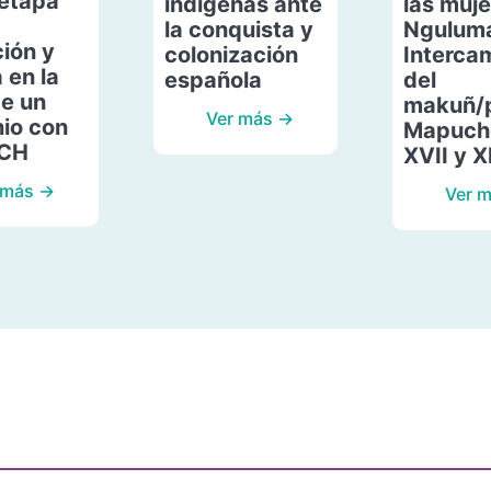
etapa
indígenas ante
las muje
la conquista y
Ngulum
ión y
colonización
Interca
 en la
española
del
de un
makuñ/
Ver más →
io con
Mapuche
ACH
XVII y X
 más →
Ver 