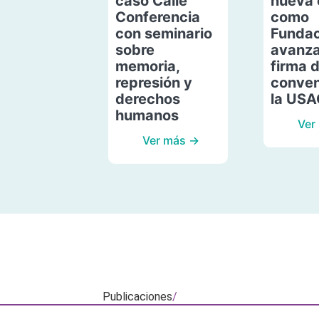
caso Calle
nueva 
Conferencia
como
con seminario
Fundac
sobre
avanza
memoria,
firma 
represión y
conven
derechos
la US
humanos
Ver
Ver más →
Publicaciones
/