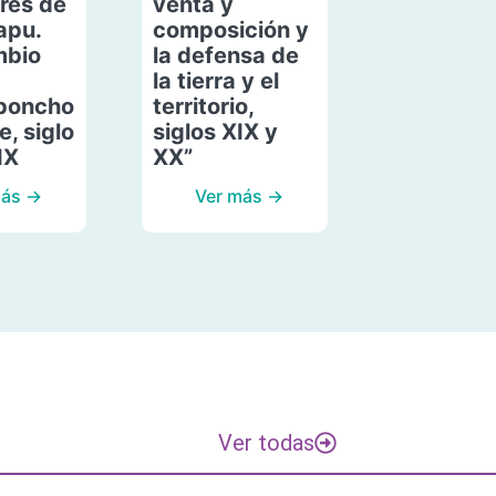
res de
venta y
apu.
composición y
mbio
la defensa de
la tierra y el
poncho
territorio,
, siglo
siglos XIX y
IX
XX”
más →
Ver más →
Ver todas