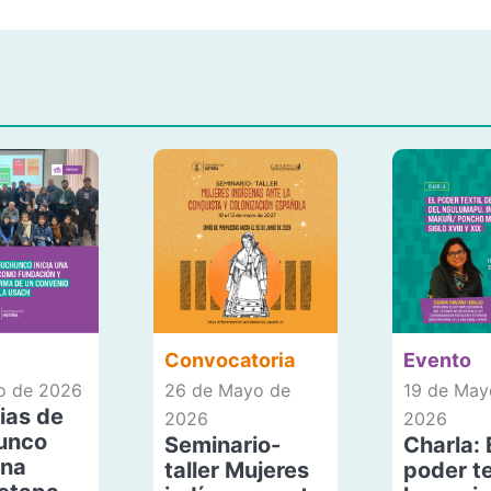
Convocatoria
Evento
io de 2026
26 de Mayo de
19 de May
ias de
2026
2026
unco
Seminario-
Charla: 
una
taller Mujeres
poder te