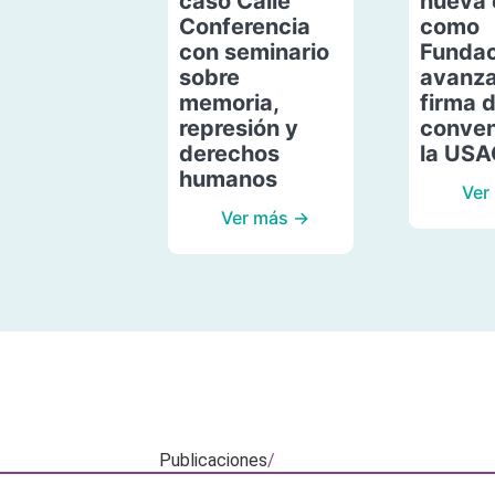
caso Calle
nueva 
Conferencia
como
con seminario
Fundac
sobre
avanza
memoria,
firma 
represión y
conven
derechos
la US
humanos
Ver
Ver más →
Publicaciones
/