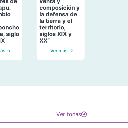
res de
venta y
apu.
composición y
mbio
la defensa de
la tierra y el
poncho
territorio,
, siglo
siglos XIX y
IX
XX”
más →
Ver más →
Ver todas