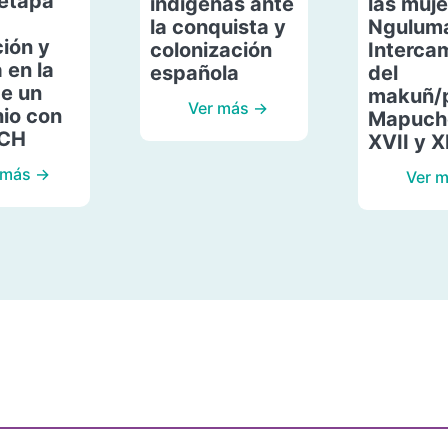
etapa
indígenas ante
las muje
la conquista y
Ngulum
ión y
colonización
Interca
 en la
española
del
de un
makuñ/
Ver más →
io con
Mapuche
ACH
XVII y X
 más →
Ver 