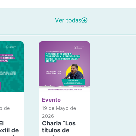
Ver todas
Evento
o de
19 de Mayo de
2026
El
Charla “Los
xtil de
títulos de