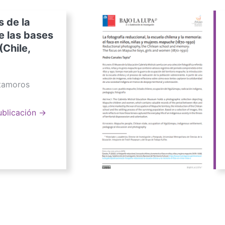
s de la
e las bases
(Chile,
atamoros
ublicación →