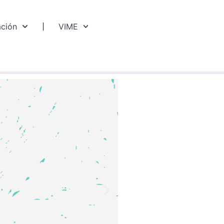
ación
VIME