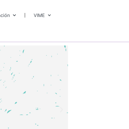
ación
VIME