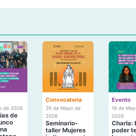
Convocatoria
Evento
io de 2026
26 de Mayo de
19 de May
ias de
2026
2026
unco
Seminario-
Charla: 
una
taller Mujeres
poder te