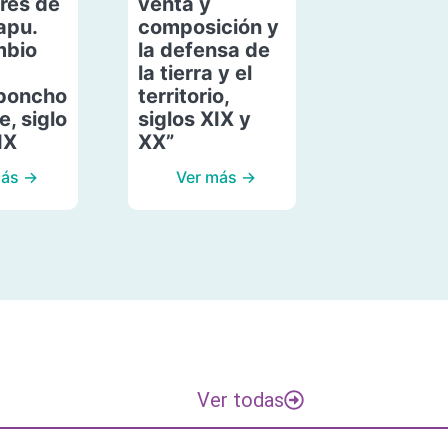
res de
venta y
apu.
composición y
mbio
la defensa de
la tierra y el
poncho
territorio,
, siglo
siglos XIX y
IX
XX”
más →
Ver más →
Ver todas