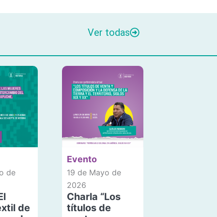
Ver todas
Evento
o de
19 de Mayo de
2026
El
Charla “Los
xtil de
títulos de