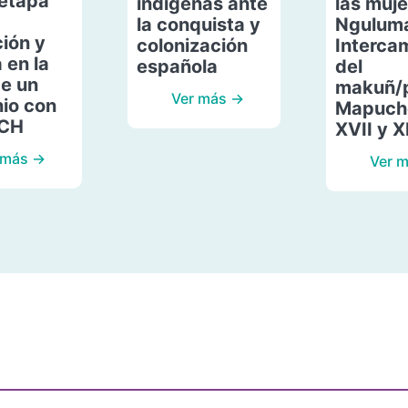
etapa
indígenas ante
las muje
la conquista y
Ngulum
ión y
colonización
Interca
 en la
española
del
de un
makuñ/
Ver más →
io con
Mapuche
ACH
XVII y X
 más →
Ver 