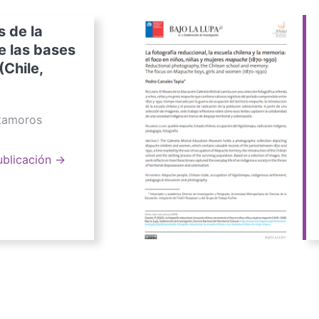
s de la
e las bases
(Chile,
atamoros
ublicación →