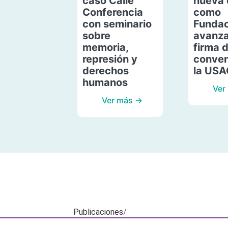
caso Calle
nueva 
Conferencia
como
con seminario
Fundac
sobre
avanza
memoria,
firma 
represión y
conven
derechos
la US
humanos
Ver
Ver más →
Publicaciones
/