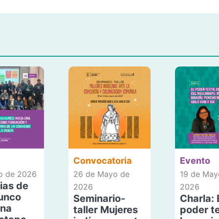
Convocatoria
Evento
io de 2026
26 de Mayo de
19 de May
ias de
2026
2026
unco
Seminario-
Charla: 
una
taller Mujeres
poder te