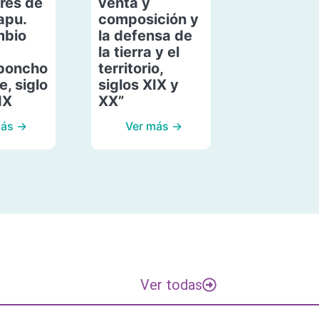
res de
venta y
apu.
composición y
mbio
la defensa de
la tierra y el
poncho
territorio,
, siglo
siglos XIX y
IX
XX”
más →
Ver más →
Ver todas