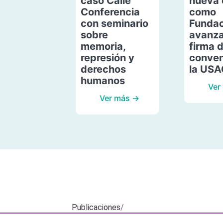
caso Calle
nueva 
Conferencia
como
con seminario
Fundac
sobre
avanza
memoria,
firma 
represión y
conven
derechos
la US
humanos
Ver
Ver más →
Publicaciones
/