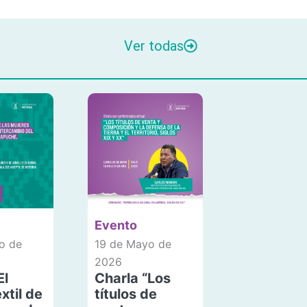
Ver todas
Evento
o de
19 de Mayo de
2026
El
Charla “Los
xtil de
títulos de