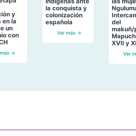
etapa
indígenas ante
las muje
la conquista y
Ngulum
ión y
colonización
Interca
 en la
española
del
de un
makuñ/
Ver más →
io con
Mapuche
ACH
XVII y X
 más →
Ver 