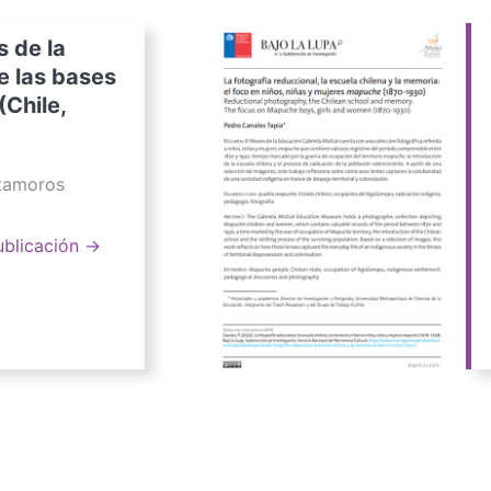
s de la
e las bases
(Chile,
atamoros
ublicación →