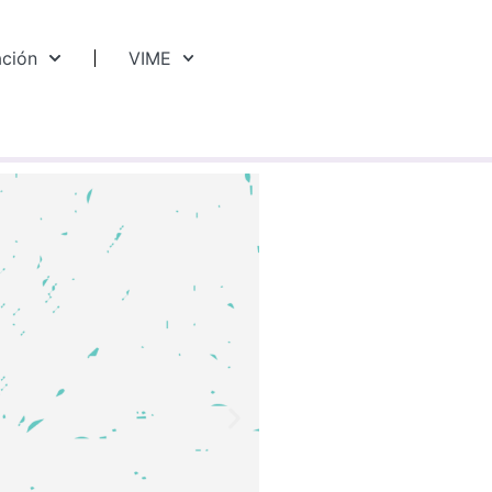
ación
VIME