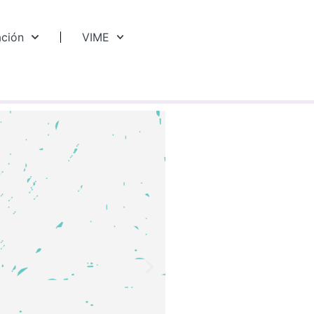
ación
VIME