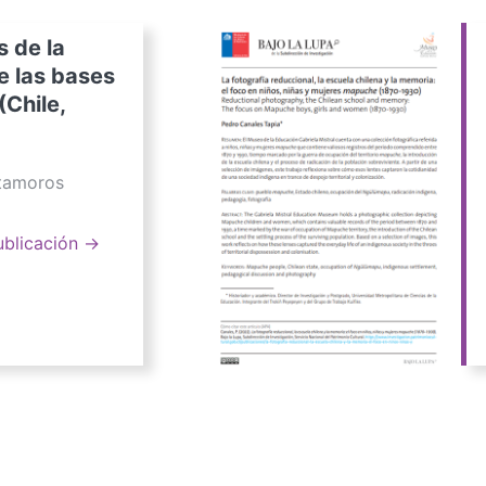
s de la
e las bases
(Chile,
atamoros
ublicación →