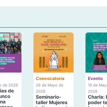
Convocatoria
Evento
io de 2026
26 de Mayo de
19 de May
ias de
2026
2026
unco
Seminario-
Charla: 
una
taller Mujeres
poder te