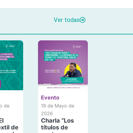
Ver todas
Evento
o de
19 de Mayo de
2026
El
Charla “Los
xtil de
títulos de