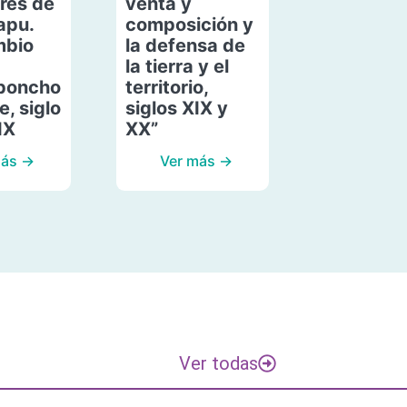
res de
venta y
apu.
composición y
mbio
la defensa de
la tierra y el
poncho
territorio,
, siglo
siglos XIX y
IX
XX”
más →
Ver más →
Ver todas