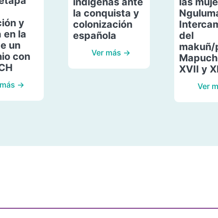
etapa
indígenas ante
las muje
la conquista y
Ngulum
ión y
colonización
Interca
 en la
española
del
de un
makuñ/
Ver más →
io con
Mapuche
ACH
XVII y X
 más →
Ver 