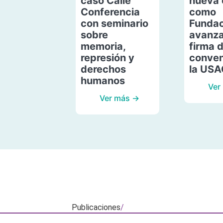
caso Calle
nueva 
Conferencia
como
con seminario
Fundac
sobre
avanza
memoria,
firma 
represión y
conven
derechos
la US
humanos
Ver
Ver más →
Publicaciones
/