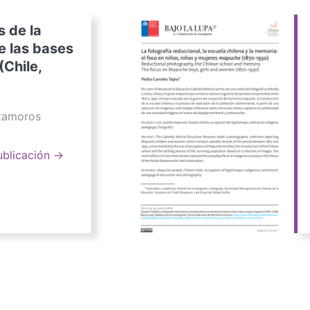
s de la
e las bases
(Chile,
atamoros
ublicación →