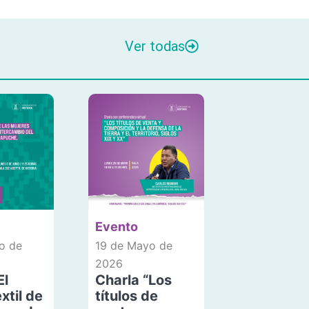
Ver todas
Evento
o de
19 de Mayo de
2026
El
Charla “Los
xtil de
títulos de