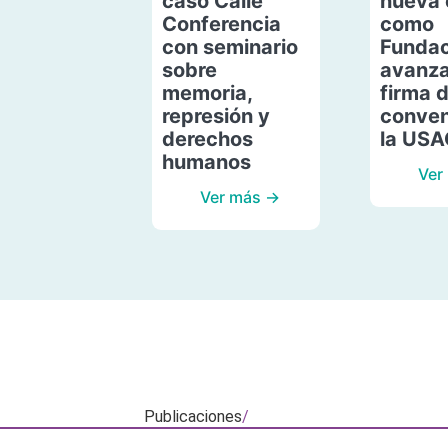
caso Calle
nueva 
Conferencia
como
con seminario
Fundac
sobre
avanza
memoria,
firma 
represión y
conven
derechos
la US
humanos
Ver
Ver más →
Publicaciones
/