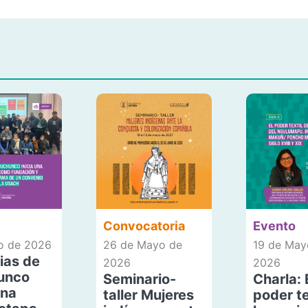
Convocatoria
Evento
io de 2026
26 de Mayo de
19 de May
ias de
2026
2026
unco
Seminario-
Charla: 
una
taller Mujeres
poder te