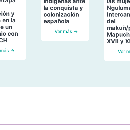
etapa
indígenas ante
las muje
la conquista y
Ngulum
ión y
colonización
Interca
 en la
española
del
de un
makuñ/
Ver más →
io con
Mapuche
ACH
XVII y X
 más →
Ver 