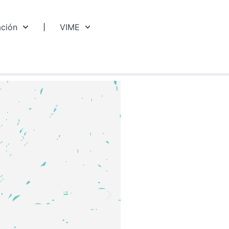
ación
VIME