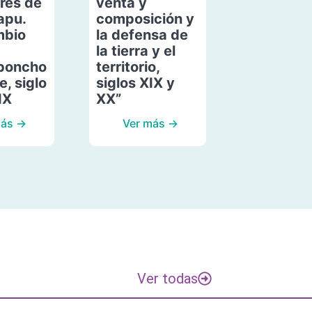
res de
venta y
apu.
composición y
mbio
la defensa de
la tierra y el
poncho
territorio,
, siglo
siglos XIX y
IX
XX”
más →
Ver más →
Ver todas