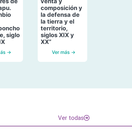
res de
venta y
apu.
composición y
mbio
la defensa de
la tierra y el
poncho
territorio,
, siglo
siglos XIX y
IX
XX”
más →
Ver más →
Ver todas