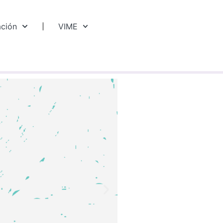
ación
VIME