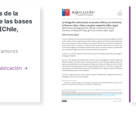
s de la
e las bases
(Chile,
atamoros
ublicación →