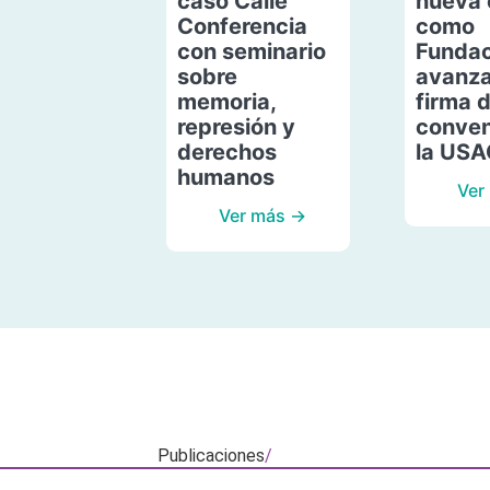
caso Calle
nueva 
Conferencia
como
con seminario
Fundac
sobre
avanza
memoria,
firma 
represión y
conven
derechos
la US
humanos
Ver
Ver más →
Publicaciones
/