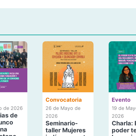
Convocatoria
Evento
io de 2026
26 de Mayo de
19 de May
ias de
2026
2026
unco
Seminario-
Charla: 
una
taller Mujeres
poder te