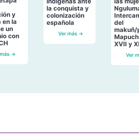
etapa
indígenas ante
las muje
la conquista y
Ngulum
ión y
colonización
Interca
 en la
española
del
de un
makuñ/
Ver más →
io con
Mapuche
ACH
XVII y X
 más →
Ver 