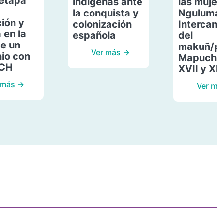
etapa
indígenas ante
las muje
la conquista y
Ngulum
ión y
colonización
Interca
 en la
española
del
de un
makuñ/
Ver más →
io con
Mapuche
ACH
XVII y X
 más →
Ver 