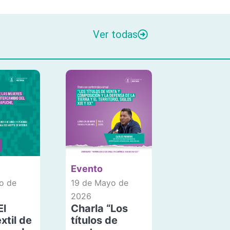
Ver todas
Evento
o de
19 de Mayo de
2026
El
Charla “Los
xtil de
títulos de