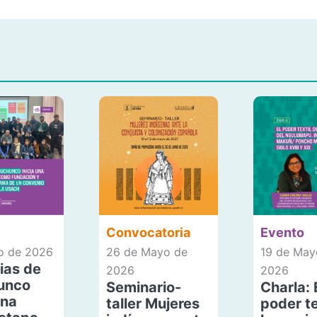
Convocatoria
Evento
io de 2026
26 de Mayo de
19 de May
ias de
2026
2026
unco
Seminario-
Charla: 
una
taller Mujeres
poder te