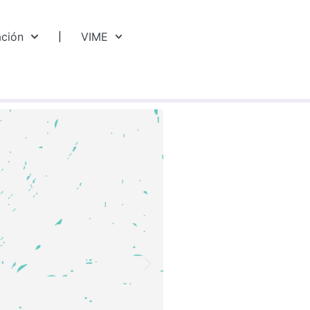
ación
VIME