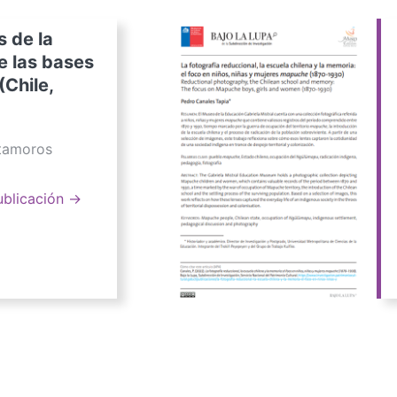
s de la
e las bases
(Chile,
atamoros
ublicación →