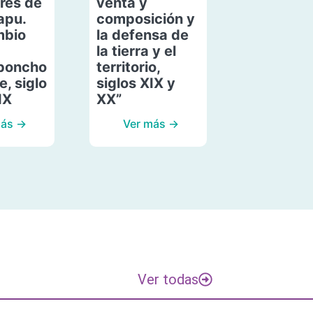
res de
venta y
apu.
composición y
mbio
la defensa de
la tierra y el
poncho
territorio,
, siglo
siglos XIX y
IX
XX”
más →
Ver más →
Ver todas