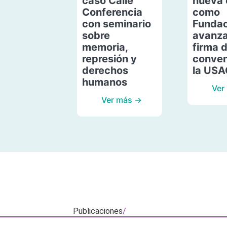
caso Calle
nueva 
Conferencia
como
con seminario
Fundac
sobre
avanza
memoria,
firma 
represión y
conven
derechos
la US
humanos
Ver
Ver más →
Publicaciones
/