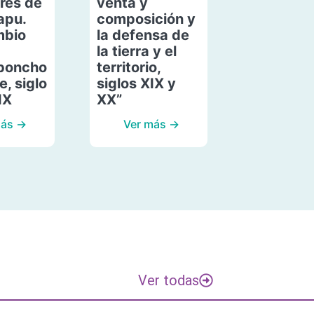
res de
venta y
apu.
composición y
mbio
la defensa de
la tierra y el
poncho
territorio,
, siglo
siglos XIX y
IX
XX”
más →
Ver más →
Ver todas