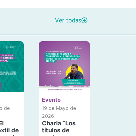
Ver todas
Evento
o de
19 de Mayo de
2026
El
Charla “Los
xtil de
títulos de