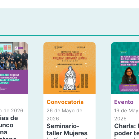
Convocatoria
Evento
io de 2026
26 de Mayo de
19 de May
ias de
2026
2026
unco
Seminario-
Charla: 
una
taller Mujeres
poder te