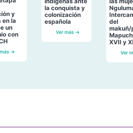
etapa
indígenas ante
las muje
la conquista y
Ngulum
ión y
colonización
Interca
 en la
española
del
de un
makuñ/
Ver más →
io con
Mapuche
ACH
XVII y X
 más →
Ver 