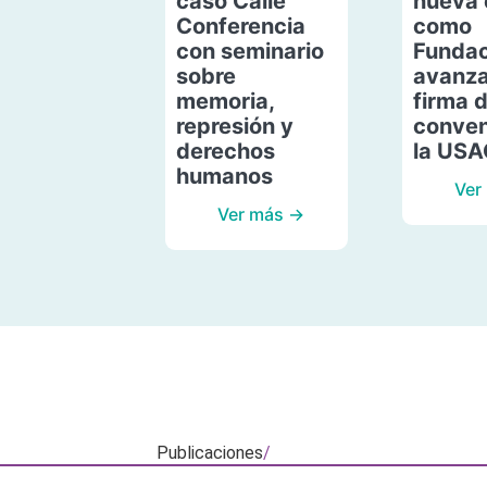
caso Calle
nueva 
Conferencia
como
con seminario
Fundac
sobre
avanza
memoria,
firma 
represión y
conven
derechos
la US
humanos
Ver
Ver más →
Publicaciones
/