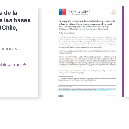
s de la
e las bases
(Chile,
atamoros
ublicación →