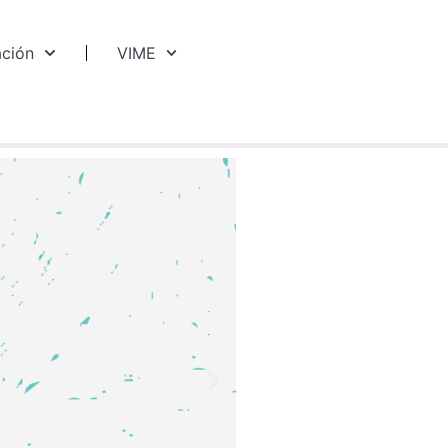
ación
VIME