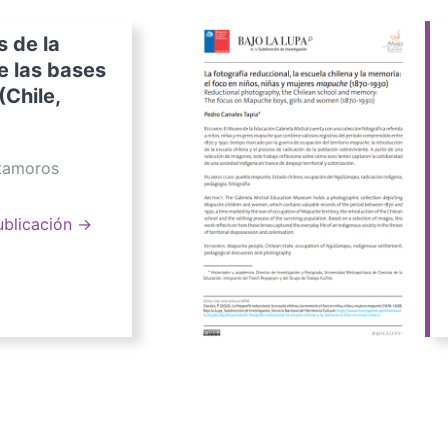
s de la
e las bases
(Chile,
atamoros
ublicación →