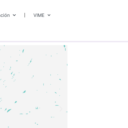
ación
VIME