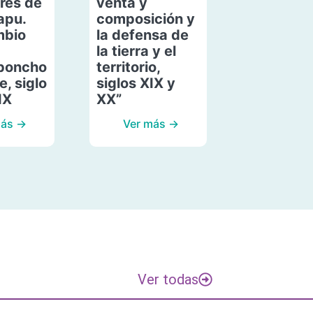
res de
venta y
apu.
composición y
mbio
la defensa de
la tierra y el
poncho
territorio,
, siglo
siglos XIX y
IX
XX”
más →
Ver más →
Ver todas