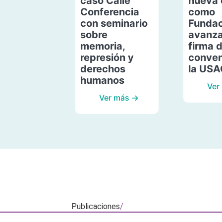
caso Calle
nueva 
Conferencia
como
con seminario
Fundac
sobre
avanza
memoria,
firma 
represión y
conven
derechos
la US
humanos
Ver
Ver más →
Publicaciones
/