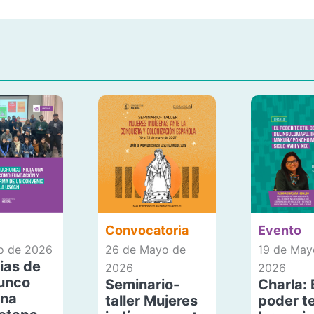
Convocatoria
Evento
io de 2026
26 de Mayo de
19 de May
ias de
2026
2026
unco
Seminario-
Charla: 
una
taller Mujeres
poder te