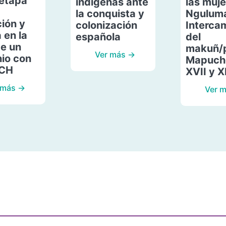
etapa
indígenas ante
las muje
la conquista y
Ngulum
ión y
colonización
Interca
 en la
española
del
de un
makuñ/
Ver más →
io con
Mapuche
ACH
XVII y X
 más →
Ver 