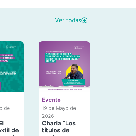
Ver todas
Evento
o de
19 de Mayo de
2026
El
Charla “Los
xtil de
títulos de