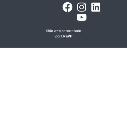
Sitio web desarrollado
por
LR&PF