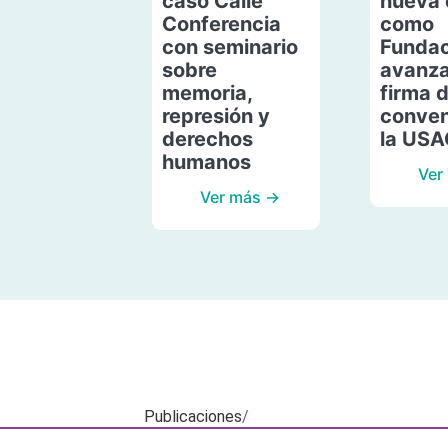
caso Calle
nueva 
Conferencia
como
con seminario
Fundac
sobre
avanza
memoria,
firma 
represión y
conven
derechos
la US
humanos
Ver
Ver más →
Publicaciones
/