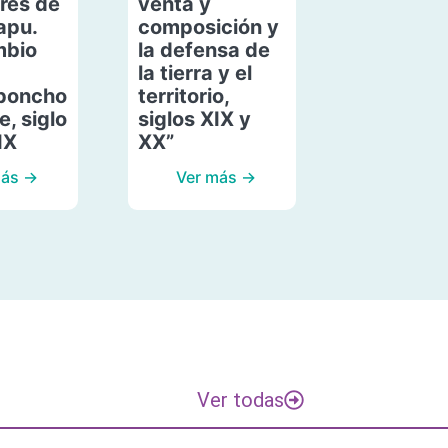
res de
venta y
apu.
composición y
mbio
la defensa de
la tierra y el
poncho
territorio,
, siglo
siglos XIX y
IX
XX”
más →
Ver más →
Ver todas