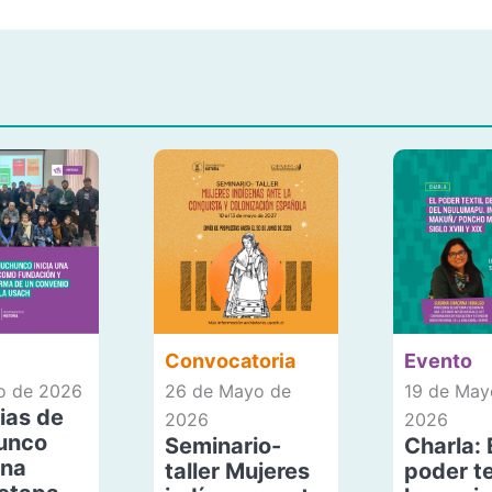
Convocatoria
Evento
io de 2026
26 de Mayo de
19 de May
ias de
2026
2026
unco
Seminario-
Charla: 
una
taller Mujeres
poder te