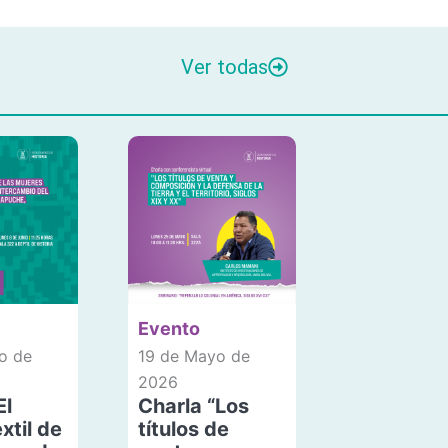
Ver todas
Evento
o de
19 de Mayo de
2026
El
Charla “Los
xtil de
títulos de