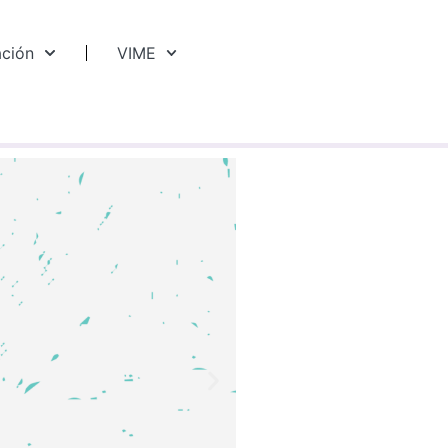
ación
VIME