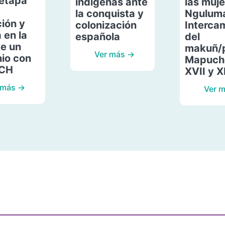
etapa
indígenas ante
las muje
la conquista y
Ngulum
ión y
colonización
Interca
 en la
española
del
de un
makuñ/
Ver más →
io con
Mapuche
ACH
XVII y X
 más →
Ver 