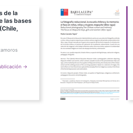
s de la
e las bases
(Chile,
atamoros
ublicación →