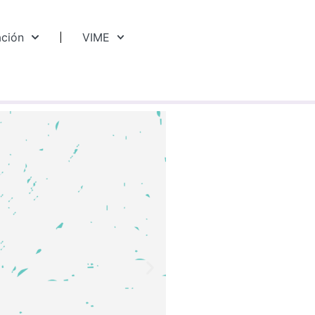
ación
VIME