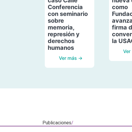
caso Calle
nueva 
Conferencia
como
con seminario
Fundac
sobre
avanza
memoria,
firma 
represión y
conven
derechos
la US
humanos
Ver
Ver más →
Publicaciones
/