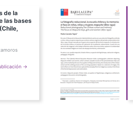
s de la
e las bases
(Chile,
atamoros
ublicación →