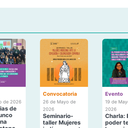
Convocatoria
Evento
io de 2026
26 de Mayo de
19 de May
ias de
2026
2026
unco
Seminario-
Charla: 
una
taller Mujeres
poder te