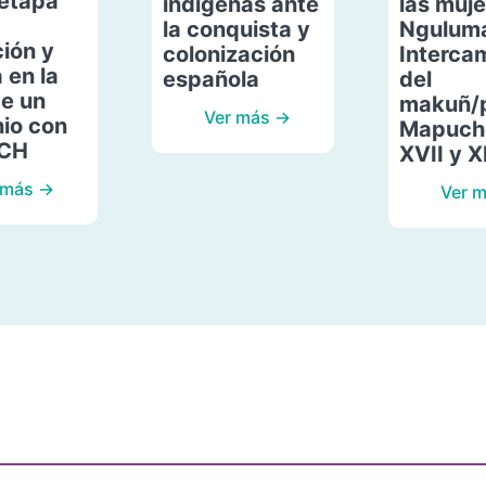
etapa
indígenas ante
las muje
la conquista y
Ngulum
ión y
colonización
Interca
 en la
española
del
de un
makuñ/
Ver más →
io con
Mapuche
ACH
XVII y X
 más →
Ver 