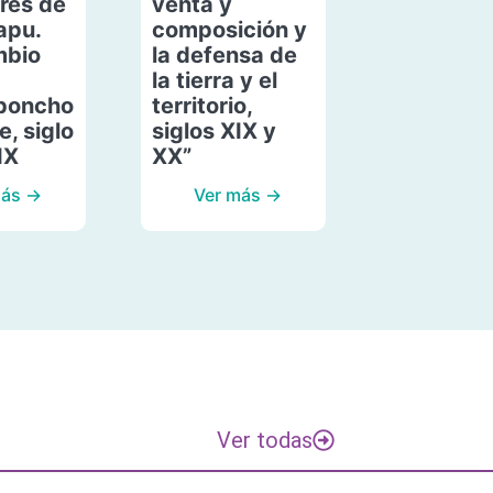
res de
venta y
apu.
composición y
mbio
la defensa de
la tierra y el
poncho
territorio,
, siglo
siglos XIX y
IX
XX”
más →
Ver más →
Ver todas