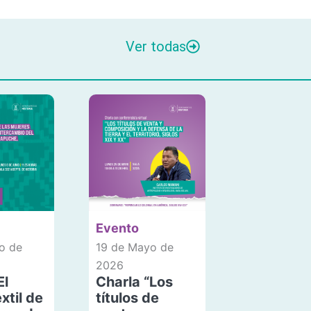
Ver todas
Evento
o de
19 de Mayo de
2026
El
Charla “Los
xtil de
títulos de