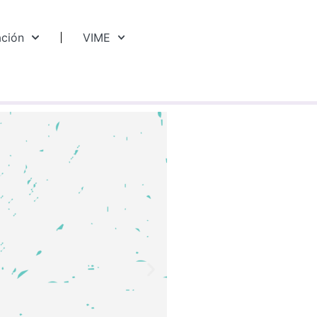
ación
VIME