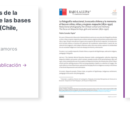
s de la
e las bases
(Chile,
atamoros
ublicación →