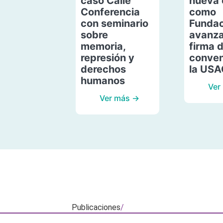
caso Calle
nueva 
Conferencia
como
con seminario
Fundac
sobre
avanza
memoria,
firma 
represión y
conven
derechos
la US
humanos
Ver
Ver más →
Publicaciones
/