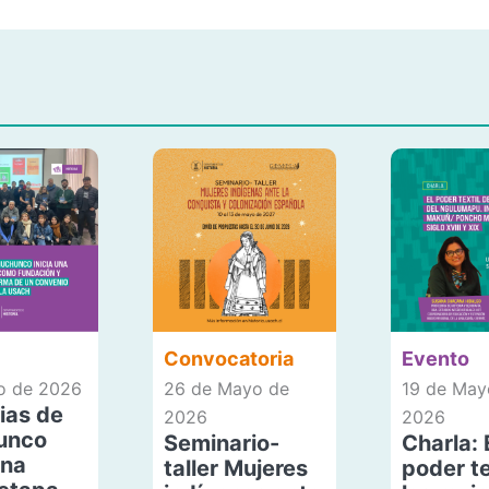
Convocatoria
Evento
io de 2026
26 de Mayo de
19 de May
ias de
2026
2026
unco
Seminario-
Charla: 
una
taller Mujeres
poder te