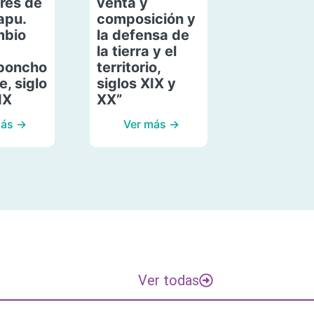
res de
venta y
apu.
composición y
mbio
la defensa de
la tierra y el
poncho
territorio,
, siglo
siglos XIX y
IX
XX”
más →
Ver más →
Ver todas