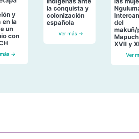
etapa
indígenas ante
las muje
la conquista y
Ngulum
ión y
colonización
Interca
 en la
española
del
de un
makuñ/
Ver más →
io con
Mapuche
ACH
XVII y X
 más →
Ver 