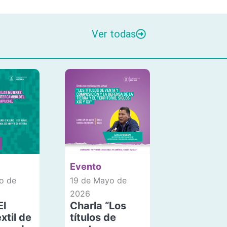
Ver todas
Evento
o de
19 de Mayo de
2026
El
Charla “Los
xtil de
títulos de