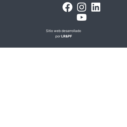
Sitio web desarrollado
por
LR&PF