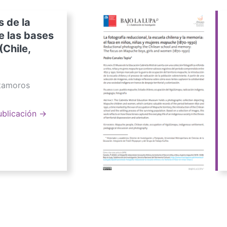
s de la
e las bases
(Chile,
atamoros
ublicación →