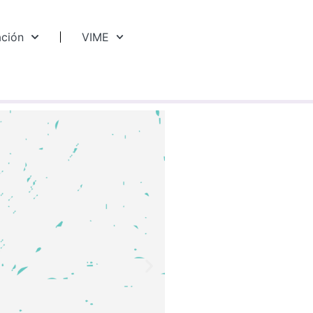
ación
VIME