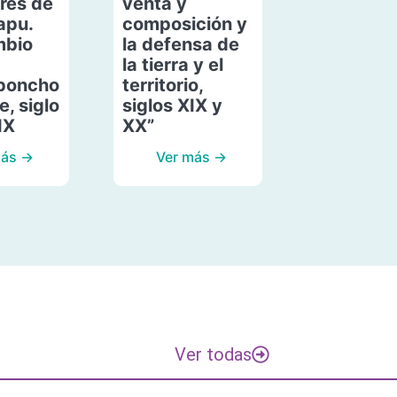
res de
venta y
apu.
composición y
mbio
la defensa de
la tierra y el
poncho
territorio,
, siglo
siglos XIX y
IX
XX”
más →
Ver más →
Ver todas