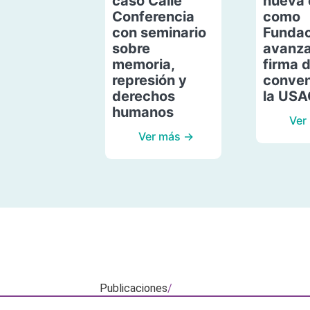
caso Calle
nueva 
Conferencia
como
con seminario
Fundac
sobre
avanza
memoria,
firma 
represión y
conven
derechos
la US
humanos
Ver
Ver más →
Publicaciones
/