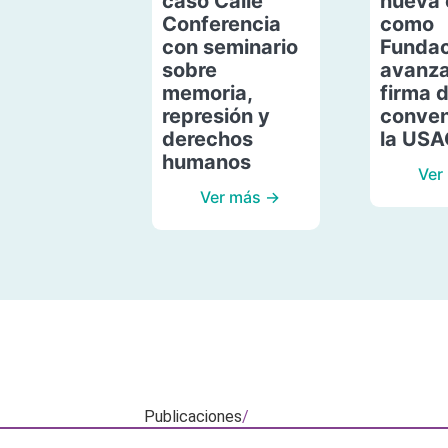
caso Calle
nueva 
Conferencia
como
con seminario
Fundac
sobre
avanza
memoria,
firma 
represión y
conven
derechos
la US
humanos
Ver
Ver más →
Publicaciones
/