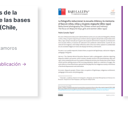
s de la
e las bases
(Chile,
atamoros
ublicación →