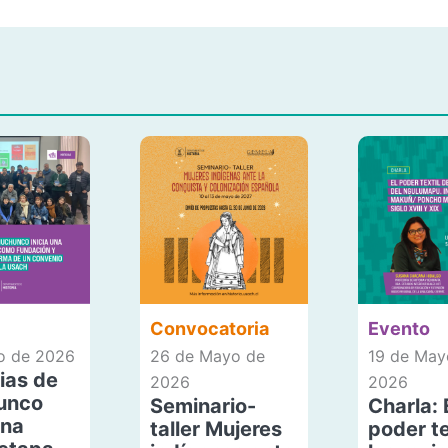
Convocatoria
Evento
io de 2026
26 de Mayo de
19 de May
ias de
2026
2026
unco
Seminario-
Charla: 
una
taller Mujeres
poder te