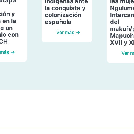
etapa
indígenas ante
las muje
la conquista y
Ngulum
ión y
colonización
Interca
 en la
española
del
de un
makuñ/
Ver más →
io con
Mapuche
ACH
XVII y X
 más →
Ver 