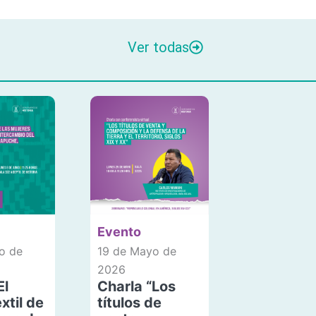
Ver todas
Evento
o de
19 de Mayo de
2026
El
Charla “Los
xtil de
títulos de