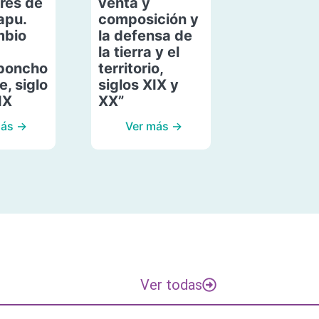
res de
venta y
apu.
composición y
mbio
la defensa de
la tierra y el
poncho
territorio,
, siglo
siglos XIX y
IX
XX”
más →
Ver más →
Ver todas