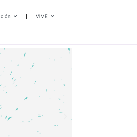
ación
VIME