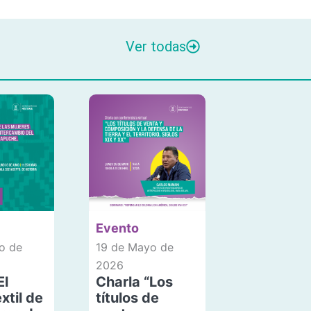
Ver todas
Evento
o de
19 de Mayo de
2026
El
Charla “Los
xtil de
títulos de