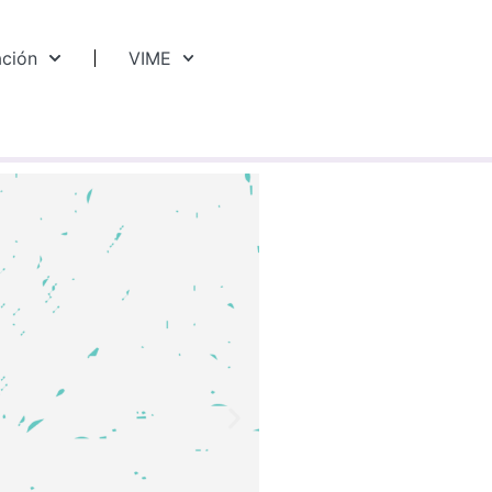
ación
VIME