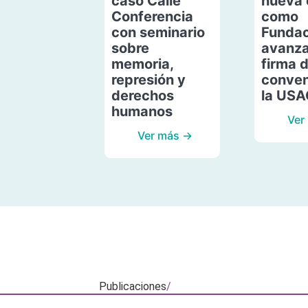
caso Calle
nueva 
Conferencia
como
con seminario
Fundac
sobre
avanza
memoria,
firma 
represión y
conven
derechos
la US
humanos
Ver
Ver más →
Publicaciones
/