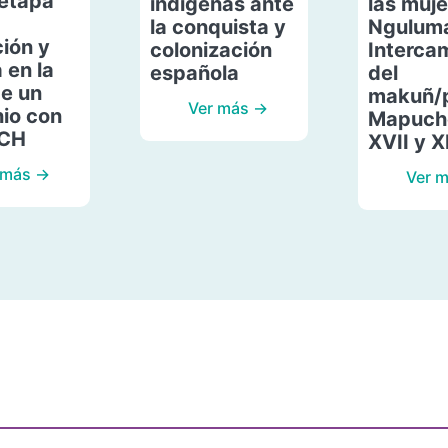
etapa
indígenas ante
las muje
la conquista y
Ngulum
ión y
colonización
Interca
 en la
española
del
de un
makuñ/
Ver más →
io con
Mapuche
ACH
XVII y X
 más →
Ver 