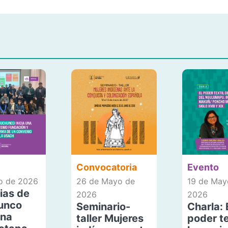
Convocatoria
Evento
io de 2026
26 de Mayo de
19 de May
ias de
2026
2026
unco
Seminario-
Charla: 
una
taller Mujeres
poder te