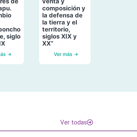
res de
venta y
apu.
composición y
mbio
la defensa de
la tierra y el
poncho
territorio,
, siglo
siglos XIX y
IX
XX”
más →
Ver más →
Ver todas