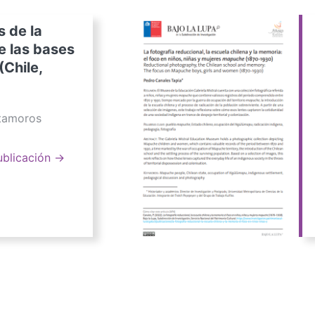
s de la
e las bases
(Chile,
atamoros
ublicación →