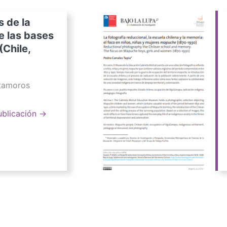
s de la
e las bases
(Chile,
atamoros
ublicación →