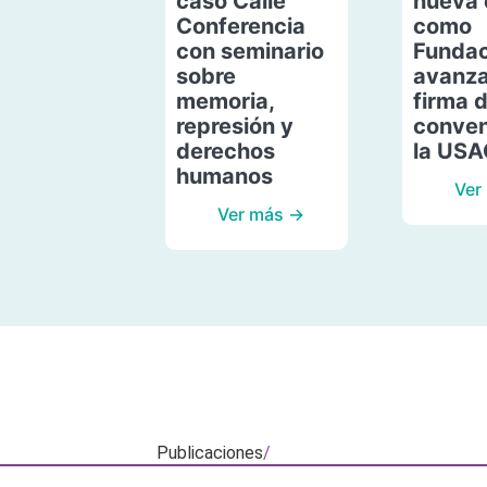
caso Calle
nueva 
Conferencia
como
con seminario
Fundac
sobre
avanza
memoria,
firma 
represión y
conven
derechos
la US
humanos
Ver
Ver más →
Publicaciones
/