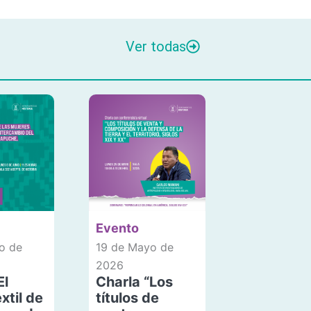
Ver todas
Evento
o de
19 de Mayo de
2026
El
Charla “Los
xtil de
títulos de