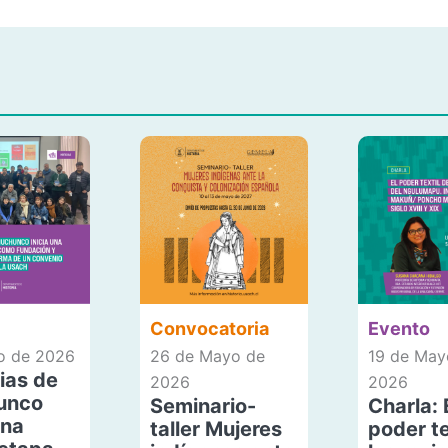
Convocatoria
Evento
io de 2026
26 de Mayo de
19 de May
ias de
2026
2026
unco
Seminario-
Charla: 
una
taller Mujeres
poder te