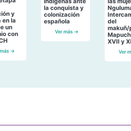
etapa
indígenas ante
las muje
la conquista y
Ngulum
ión y
colonización
Interca
 en la
española
del
de un
makuñ/
Ver más →
io con
Mapuche
ACH
XVII y X
 más →
Ver 