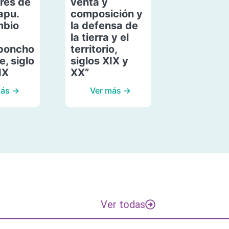
res de
venta y
apu.
composición y
mbio
la defensa de
la tierra y el
poncho
territorio,
, siglo
siglos XIX y
IX
XX”
más →
Ver más →
Ver todas