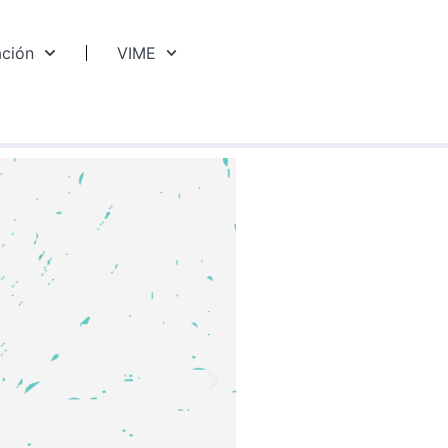
ación
VIME